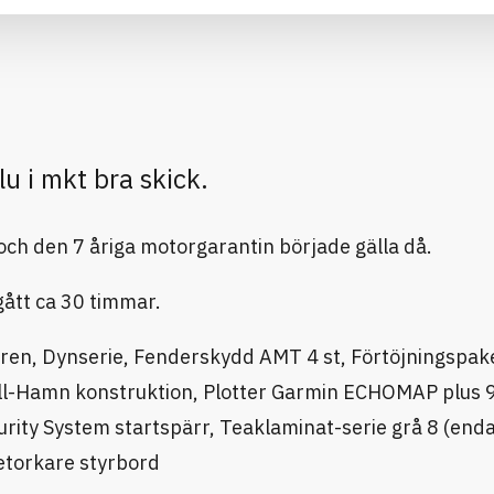
lu i mkt bra skick.
och den 7 åriga motorgarantin började gälla då.
ått ca 30 timmar.
ören, Dynserie, Fenderskydd AMT 4 st, Förtöjningspak
Till-Hamn konstruktion, Plotter Garmin ECHOMAP plus 
rity System startspärr, Teaklaminat-serie grå 8 (enda
tetorkare styrbord