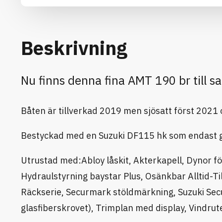
Beskrivning
Nu finns denna fina AMT 190 br till sa
Båten är tillverkad 2019 men sjösatt först 2021 
Bestyckad med en Suzuki DF115 hk som endast g
Utrustad med:Abloy låskit, Akterkapell, Dynor f
Hydraulstyrning baystar Plus, Osänkbar Alltid-
Räckserie, Securmark stöldmärkning, Suzuki Secu
glasfiberskrovet), Trimplan med display, Vindru