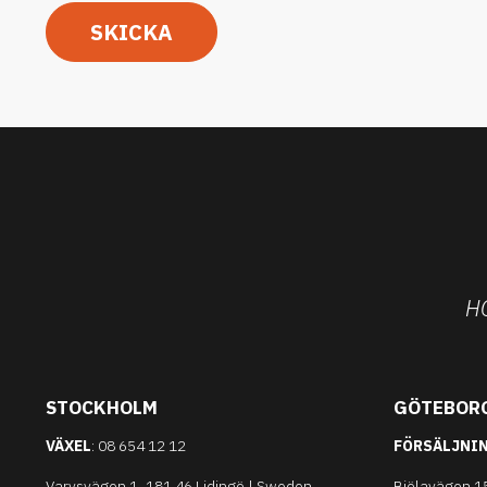
SKICKA
H
STOCKHOLM
GÖTEBOR
VÄXEL
: 08 654 12 12
FÖRSÄLJNI
Varvsvägen 1, 181 46 Lidingö | Sweden
Bjölavägen 15