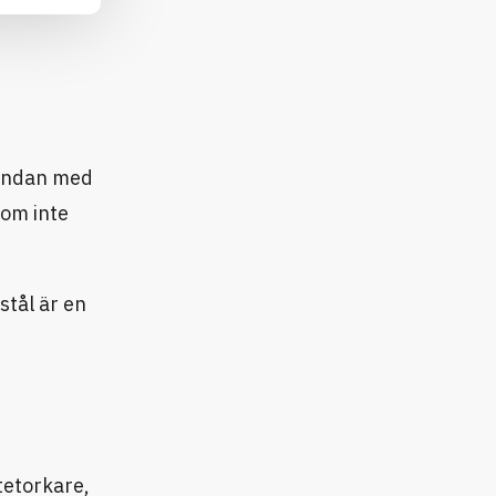
standan med
om inte
stål är en
tetorkare,