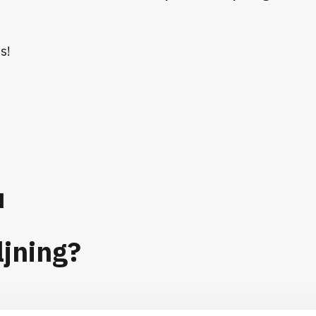
s!
u
ljning?