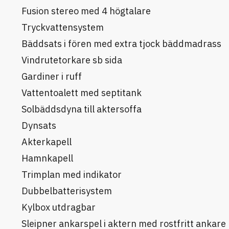
Fusion stereo med 4 högtalare
Tryckvattensystem
Bäddsats i fören med extra tjock bäddmadrass
Vindrutetorkare sb sida
Gardiner i ruff
Vattentoalett med septitank
Solbäddsdyna till aktersoffa
Dynsats
Akterkapell
Hamnkapell
Trimplan med indikator
Dubbelbatterisystem
Kylbox utdragbar
Sleipner ankarspel i aktern med rostfritt ankare