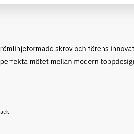
trömlinjeformade skrov och förens innova
et perfekta mötet mellan modern toppdesig
däck