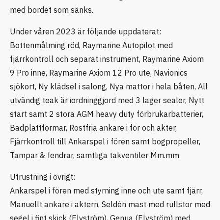
med bordet som sänks.
Under våren 2023 är följande uppdaterat:
Bottenmålming röd, Raymarine Autopilot med
fjärrkontroll och separat instrument, Raymarine Axiom
9 Pro inne, Raymarine Axiom 12 Pro ute, Navionics
sjökort, Ny klädsel i salong, Nya mattor i hela båten, All
utvändig teak är iordninggjord med 3 lager sealer, Nytt
start samt 2 stora AGM heavy duty förbrukarbatterier,
Badplattformar, Rostfria ankare i för och akter,
Fjärrkontroll till Ankarspel i fören samt bogpropeller,
Tampar & fendrar, samtliga takventiler Mm.mm
Utrustning i övrigt:
Ankarspel i fören med styrning inne och ute samt fjärr,
Manuellt ankare i aktern, Seldén mast med rullstor med
segel i fint skick (Elvström), Genua (Elvström) med