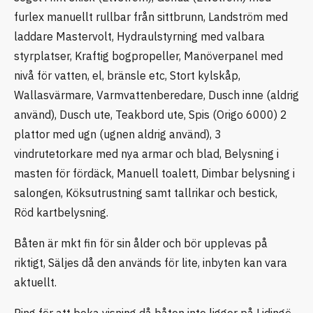
furlex manuellt rullbar från sittbrunn, Landström med
laddare Mastervolt, Hydraulstyrning med valbara
styrplatser, Kraftig bogpropeller, Manöverpanel med
nivå för vatten, el, bränsle etc, Stort kylskåp,
Wallasvärmare, Varmvattenberedare, Dusch inne (aldrig
använd), Dusch ute, Teakbord ute, Spis (Origo 6000) 2
plattor med ugn (ugnen aldrig använd), 3
vindrutetorkare med nya armar och blad, Belysning i
masten för fördäck, Manuell toalett, Dimbar belysning i
salongen, Köksutrustning samt tallrikar och bestick,
Röd kartbelysning.
Båten är mkt fin för sin ålder och bör upplevas på
riktigt, Säljes då den används för lite, inbyten kan vara
aktuellt.
Ring för att boka visning då båten inte ligger på Lidingö