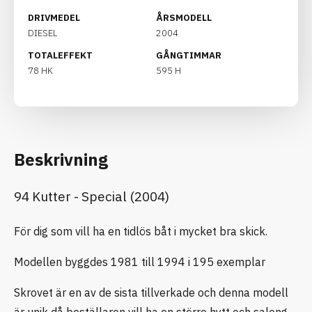
DRIVMEDEL
ÅRSMODELL
DIESEL
2004
TOTALEFFEKT
GÅNGTIMMAR
78 HK
595 H
Beskrivning
94 Kutter - Special (2004)
För dig som vill ha en tidlös båt i mycket bra skick.
Modellen byggdes 1981 till 1994 i 195 exemplar
Skrovet är en av de sista tillverkade och denna modell
är unik då beställaren vill ha en större hytt och salong