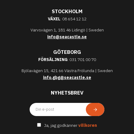
STOCKHOLM
VÄXEL
: 08 654 12 12
Varvsvägen 1, 181 46 Lidingö | Sweden
info@seacastle.se
GÖTEBORG
FÖRSÄLJNING
: 031 701 00 70
Bjölavägen 15, 421 66 Västra Frölunda | Sweden
info.gbg@seacastle.se
NYHETSBREV
Ja, jag godkänner
villkoren