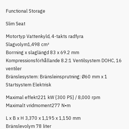
Functional Storage
Slim Seat
Motortyp Vattenkyld, 4-takts radfyra
Slagvolym1,498 cm³
Borrning x slaglängd 83 x 69.2 mm
Kompressionsförhållande 8.2:1 Ventilsystem DOHC, 16
ventiler
Bränslesystem: Bränsleinsprutning: Ø60 mm x 1
Startsystem Elektrisk
Maximal effekt221 kW {300 PS} / 8,000 rpm
Maximalt vridmoment277 N•m
L x B x H 3,370 x 1,195 x 1,150 mm
Bränslevolym 78 liter