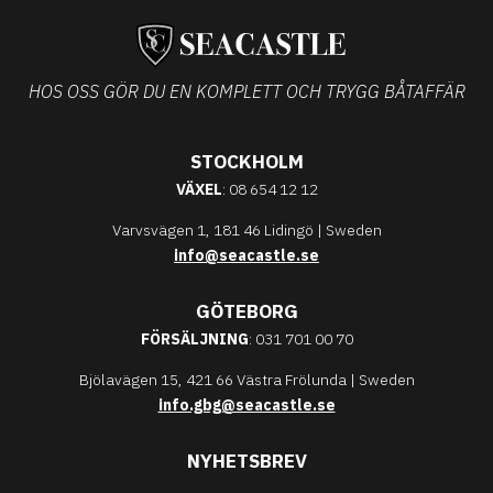
HOS OSS GÖR DU EN KOMPLETT OCH TRYGG BÅTAFFÄR
STOCKHOLM
VÄXEL
: 08 654 12 12
Varvsvägen 1, 181 46 Lidingö | Sweden
info@seacastle.se
GÖTEBORG
FÖRSÄLJNING
: 031 701 00 70
Bjölavägen 15, 421 66 Västra Frölunda | Sweden
info.gbg@seacastle.se
NYHETSBREV