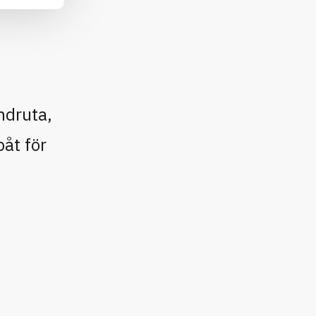
ndruta,
båt för