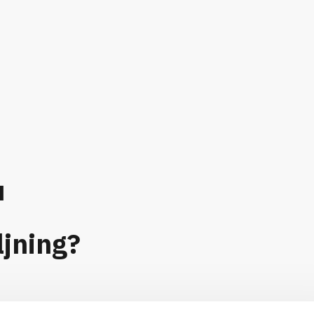
u
ljning?