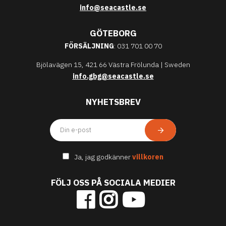
info@seacastle.se
GÖTEBORG
FÖRSÄLJNING
: 031 701 00 70
Bjölavägen 15, 421 66 Västra Frölunda | Sweden
info.gbg@seacastle.se
NYHETSBREV
Ja, jag godkänner
villkoren
FÖLJ OSS PÅ SOCIALA MEDIER