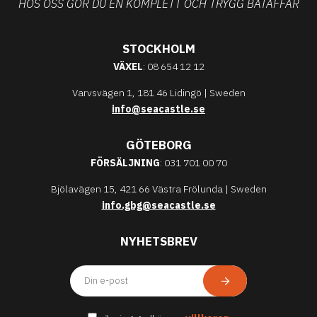
HOS OSS GÖR DU EN KOMPLETT OCH TRYGG BÅTAFFÄR
STOCKHOLM
VÄXEL
: 08 654 12 12
Varvsvägen 1, 181 46 Lidingö | Sweden
info@seacastle.se
GÖTEBORG
FÖRSÄLJNING
: 031 701 00 70
Bjölavägen 15, 421 66 Västra Frölunda | Sweden
info.gbg@seacastle.se
NYHETSBREV