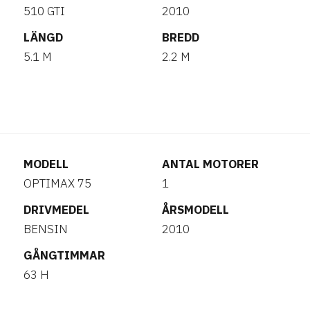
510 GTI
2010
LÄNGD
BREDD
5.1 M
2.2 M
MODELL
ANTAL MOTORER
OPTIMAX 75
1
DRIVMEDEL
ÅRSMODELL
BENSIN
2010
GÅNGTIMMAR
63 H