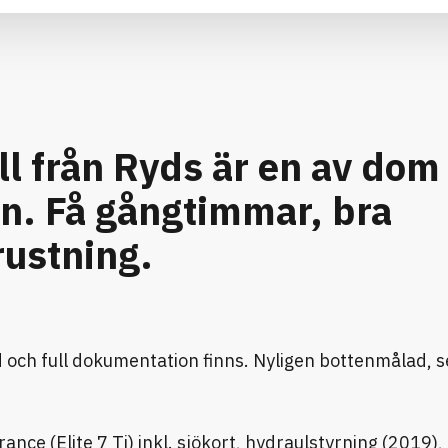
l från Ryds är en av dom
n. Få gångtimmar, bra
rustning.
d och full dokumentation finns. Nyligen bottenmålad, 
ce (Elite 7 Ti) inkl. sjökort, hydraulstyrning (2019), 