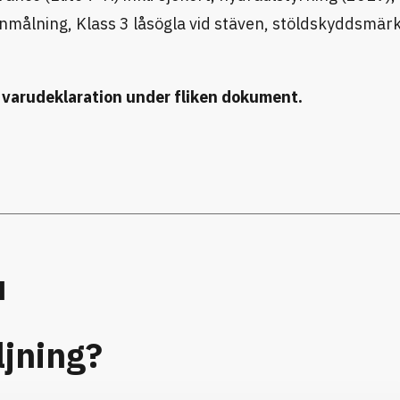
nmålning, Klass 3 låsögla vid stäven, stöldskyddsmär
 varudeklaration under fliken dokument.
u
ljning?