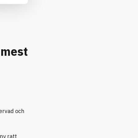
 mest
servad och
ny ratt