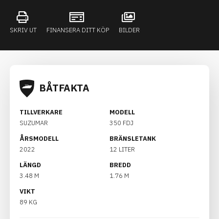
SKRIV UT
FINANSERA DITT KÖP
BILDER
BÅTFAKTA
TILLVERKARE
MODELL
SUZUMAR
350 FDJ
ÅRSMODELL
BRÄNSLETANK
2022
12 LITER
LÄNGD
BREDD
3.48 M
1.76 M
VIKT
89 KG