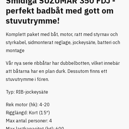
Smidiga SUZUMAR 350 FDJ -
perfekt badbåt med gott om
stuvutrymme!
Komplett paket med båt, motor, ratt med styrnav och
styrkabel, sidmonterat reglage, jockeysäte, batteri och
montage
Vår nya serie ribbåtar har dubbelbotten, vilket innebär
att båtarna har en plan durk. Dessutom finns ett
stuvutrymme i fören.
Typ: RIB-jockeysäte
Rek motor (hk): 4-20
Rigglängd: Kort (15″)
Max antal personer: 4
Max lastkapacitet (kg): 600