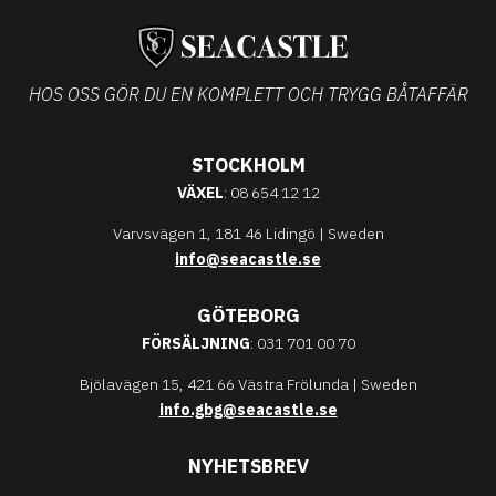
HOS OSS GÖR DU EN KOMPLETT OCH TRYGG BÅTAFFÄR
STOCKHOLM
VÄXEL
: 08 654 12 12
Varvsvägen 1, 181 46 Lidingö | Sweden
info@seacastle.se
GÖTEBORG
FÖRSÄLJNING
: 031 701 00 70
Bjölavägen 15, 421 66 Västra Frölunda | Sweden
info.gbg@seacastle.se
NYHETSBREV