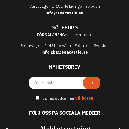
Varvsvägen 1, 181 46 Lidingö | Sweden
info@seacastle.se
GÖTEBORG
FÖRSÄLJNING
: 031 701 00 70
Bjölavägen 15, 421 66 Västra Frölunda | Sweden
info.gbg@seacastle.se
NYHETSBREV
Ja, jag godkänner
villkoren
FÖLJ OSS PÅ SOCIALA MEDIER
Vald utrustning