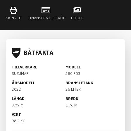
SKRIV UT
FINANSERA DITT KÖP
BILDER
BÅTFAKTA
TILLVERKARE
MODELL
SUZUMAR
380 FDJ
ÅRSMODELL
BRÄNSLETANK
2022
25 LITER
LÄNGD
BREDD
3.79 M
1.76 M
VIKT
98.2 KG