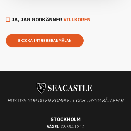
JA, JAG GODKÄNNER
VILLKOREN
SKICKA INTRESSEANMÄLAN
HOS OSS GÖR DU EN KOMPLETT OCH TRYGG BÅTAFFÄR
STOCKHOLM
VÄXEL
: 08 654 12 12