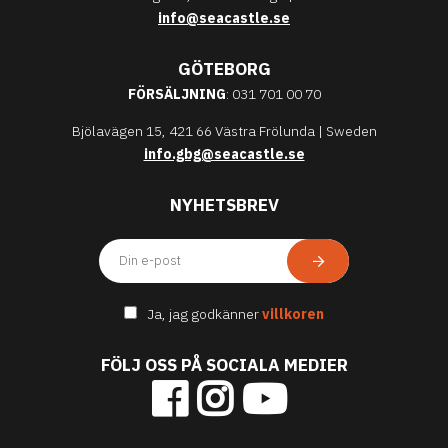
info@seacastle.se
GÖTEBORG
FÖRSÄLJNING
: 031 701 00 70
Bjölavägen 15, 421 66 Västra Frölunda | Sweden
info.gbg@seacastle.se
NYHETSBREV
Ja, jag godkänner
villkoren
FÖLJ OSS PÅ SOCIALA MEDIER