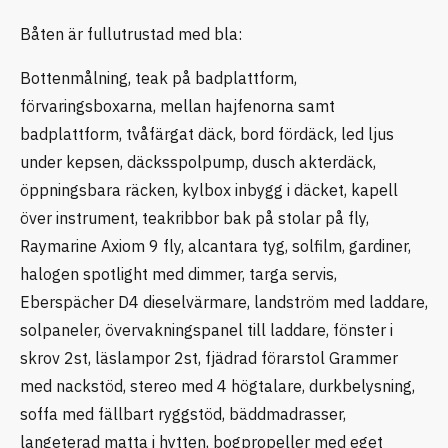
Båten är fullutrustad med bla:
Bottenmålning, teak på badplattform,
förvaringsboxarna, mellan hajfenorna samt
badplattform, tvåfärgat däck, bord fördäck, led ljus
under kepsen, däcksspolpump, dusch akterdäck,
öppningsbara räcken, kylbox inbygg i däcket, kapell
över instrument, teakribbor bak på stolar på fly,
Raymarine Axiom 9 fly, alcantara tyg, solfilm, gardiner,
halogen spotlight med dimmer, targa servis,
Eberspächer D4 dieselvärmare, landström med laddare,
solpaneler, övervakningspanel till laddare, fönster i
skrov 2st, läslampor 2st, fjädrad förarstol Grammer
med nackstöd, stereo med 4 högtalare, durkbelysning,
soffa med fällbart ryggstöd, bäddmadrasser,
langeterad matta i hytten, bogpropeller med eget