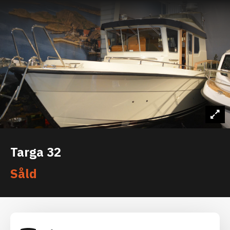
Targa 32
Såld