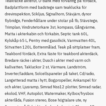
Teakräcke akterut, U-bänk med förvaring på fördäck,
Badplattform med badstege sam teaklucka för
drevinspektion, Sökljus, Signalhorn, Stävjärn, dynor
flybridge, Fenderhållare under stolar på fb, Stävstege,
Trimplan, Vindrutetorkare 3st, kompass, Gångvärme,
Matta i akterkabin och förkabin, Septic tank 60L,
Kylskåp 65 L, Pentry med gasolkök, Varmvatten 40L,
Sötvatten 120L, Bottenmålad, Teak på sittplatser fram,
Teakbord fördäck, Extra fäste för teakbord akterdäck,
Bredare räcke i akter, Dusch i akter med varm och
kallvatten, Takluckor 2 st, Värmare, Landström,
Inverter/laddare, Solcellspaneler på taket, Cd/radio,
Langetterad matta i hytt, Bogpropeller, Ankarspel för
och akter, Ljusramp, Simrad Nss12 plotter, Simrad radar,
ekolod, VHF, Autopilot, Watermaker, Kylbox/frysbox
akterlåda, Fusion stereo, Bose högtalare ute, ny