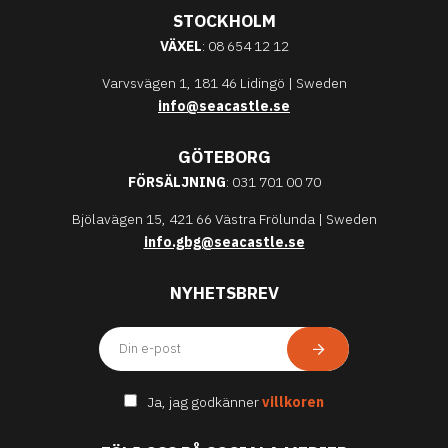
STOCKHOLM
VÄXEL
: 08 654 12 12
Varvsvägen 1, 181 46 Lidingö | Sweden
info@seacastle.se
GÖTEBORG
FÖRSÄLJNING
: 031 701 00 70
Bjölavägen 15, 421 66 Västra Frölunda | Sweden
info.gbg@seacastle.se
NYHETSBREV
Ja, jag godkänner
villkoren