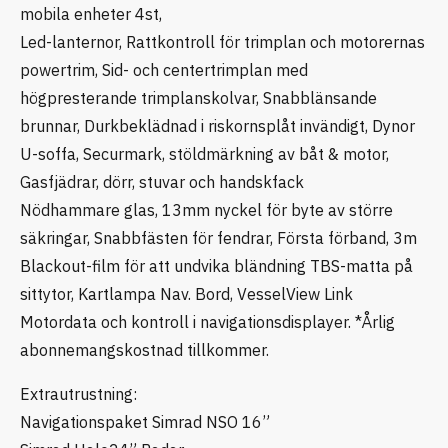
mobila enheter 4st,
Led-lanternor, Rattkontroll för trimplan och motorernas
powertrim, Sid- och centertrimplan med
högpresterande trimplanskolvar, Snabblänsande
brunnar, Durkbeklädnad i riskornsplåt invändigt, Dynor
U-soffa, Securmark, stöldmärkning av båt & motor,
Gasfjädrar, dörr, stuvar och handskfack
Nödhammare glas, 13mm nyckel för byte av större
säkringar, Snabbfästen för fendrar, Första förband, 3m
Blackout-film för att undvika bländning TBS-matta på
sittytor, Kartlampa Nav. Bord, VesselView Link
Motordata och kontroll i navigationsdisplayer. *Årlig
abonnemangskostnad tillkommer.
Extrautrustning:
Navigationspaket Simrad NSO 16”