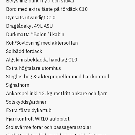
Belysning durk i hytt och stuvar
Bord med extra fäste på fördäck C10
Dynsats utvändigt C10
Draglådekyl 49L ASU
Durkmatta ”Bolon” i kabin
Koh/Sovlösning med aktersoffan
Solbädd fördäck
Älgskinnsbeklädda handtag C10
Extra högtalare utomhus
Steglös bog & akterpropeller med fjärrkontroll
Signalhorn
Ankarspel inkl 12. kg rostfritt ankare och fjärr.
Solskyddsgardiner
Extra fäste dykartub
Fjärrkontroll WR10 autopilot.
Stolsvärme förar och passagerarstolar