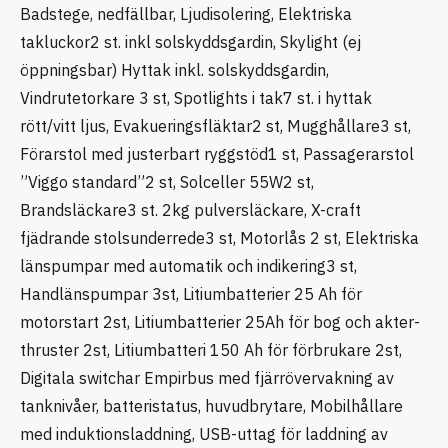
Badstege, nedfällbar, Ljudisolering, Elektriska
takluckor2 st. inkl solskyddsgardin, Skylight (ej
öppningsbar) Hyttak inkl. solskyddsgardin,
Vindrutetorkare 3 st, Spotlights i tak7 st. i hyttak
rött/vitt ljus, Evakueringsfläktar2 st, Mugghållare3 st,
Förarstol med justerbart ryggstöd1 st, Passagerarstol
”Viggo standard”2 st, Solceller 55W2 st,
Brandsläckare3 st. 2kg pulversläckare, X-craft
fjädrande stolsunderrede3 st, Motorlås 2 st, Elektriska
länspumpar med automatik och indikering3 st,
Handlänspumpar 3st, Litiumbatterier 25 Ah för
motorstart 2st, Litiumbatterier 25Ah för bog och akter-
thruster 2st, Litiumbatteri 150 Ah för förbrukare 2st,
Digitala switchar Empirbus med fjärrövervakning av
tanknivåer, batteristatus, huvudbrytare, Mobilhållare
med induktionsladdning, USB-uttag för laddning av