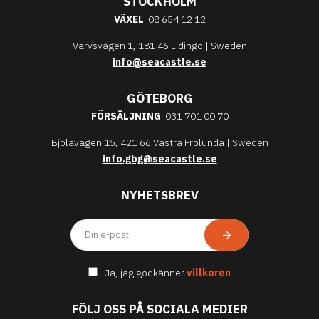
STOCKHOLM
VÄXEL
: 08 654 12 12
Varvsvägen 1, 181 46 Lidingö | Sweden
info@seacastle.se
GÖTEBORG
FÖRSÄLJNING
: 031 701 00 70
Bjölavägen 15, 421 66 Västra Frölunda | Sweden
info.gbg@seacastle.se
NYHETSBREV
Ja, jag godkänner
villkoren
FÖLJ OSS PÅ SOCIALA MEDIER