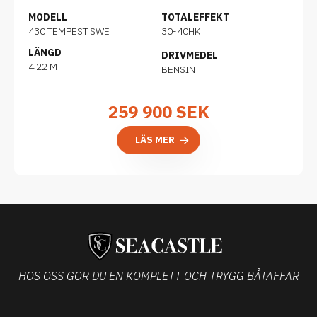
MODELL
TOTALEFFEKT
430 TEMPEST SWE
30-40HK
LÄNGD
DRIVMEDEL
4.22 M
BENSIN
259 900
SEK
LÄS MER
HOS OSS GÖR DU EN KOMPLETT OCH TRYGG BÅTAFFÄR