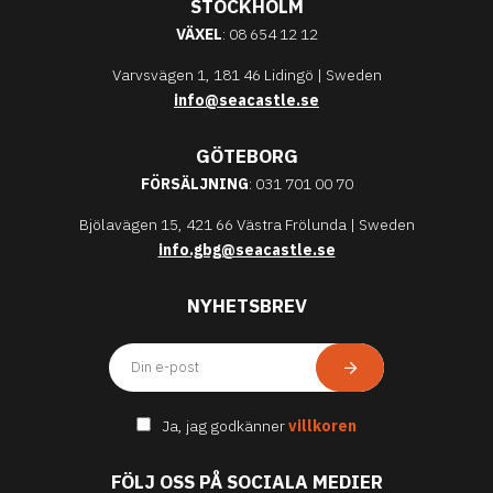
STOCKHOLM
VÄXEL
: 08 654 12 12
Varvsvägen 1, 181 46 Lidingö | Sweden
info@seacastle.se
GÖTEBORG
FÖRSÄLJNING
: 031 701 00 70
Bjölavägen 15, 421 66 Västra Frölunda | Sweden
info.gbg@seacastle.se
NYHETSBREV
Ja, jag godkänner
villkoren
FÖLJ OSS PÅ SOCIALA MEDIER