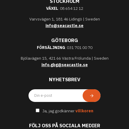
STOCKHOLM
VÄXEL
: 08 654 12 12
Varvsvägen 1, 181 46 Lidingö | Sweden
info@seacastle.se
GÖTEBORG
FÖRSÄLJNING
: 031 701 00 70
Bjölavägen 15, 421 66 Västra Frölunda | Sweden
info.gbg@seacastle.se
NYHETSBREV
Ja, jag godkänner
villkoren
FÖLJ OSS PÅ SOCIALA MEDIER