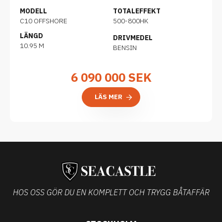
MODELL
TOTALEFFEKT
C10 OFFSHORE
500-800HK
LÄNGD
DRIVMEDEL
10.95 M
BENSIN
6 090 000
SEK
LÄS MER
HOS OSS GÖR DU EN KOMPLETT OCH TRYGG BÅTAFFÄR