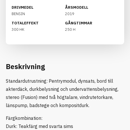
DRIVMEDEL
ÅRSMODELL
BENSIN
2019
TOTALEFFEKT
GÅNGTIMMAR
300 HK
250 H
Beskrivning
Standardutrustning: Pentrymodul, dynsats, bord till
akterdäck, durkbelysning och undervattensbelysning,
stereo (Fusion) med två högtalare, vindrutetorkare,
länspump, badstege och kompositdurk.
Färgkombination:
Durk: Teakfärg med svarta sims