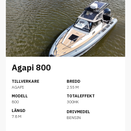
Agapi 800
TILLVERKARE
BREDD
AGAPI
2.55 M
MODELL
TOTALEFFEKT
800
300HK
LÄNGD
DRIVMEDEL
7.8 M
BENSIN