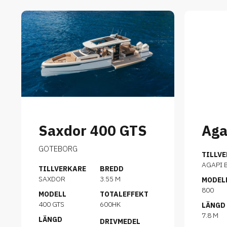
Saxdor 400 GTS
Aga
GOTEBORG
TILLV
AGAPI 
TILLVERKARE
BREDD
SAXDOR
3.55 M
MODEL
800
MODELL
TOTALEFFEKT
400 GTS
600HK
LÄNGD
7.8 M
LÄNGD
DRIVMEDEL