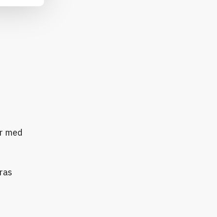
er med
ras