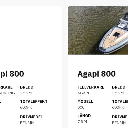
pi 800
Agapi 800
ERKARE
BREDD
TILLVERKARE
BREDD
BOATING
2.55 M
AGAPI
2.55 M
L
TOTALEFFEKT
MODELL
TOTALE
600HK
800
600HK
LÄNGD
DRIVMEDEL
DRIVME
7.8 M
BENSIN
BENSIN