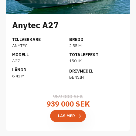
Anytec A27
TILLVERKARE
BREDD
ANYTEC
2.55 M
MODELL
TOTALEFFEKT
A27
150HK
LÄNGD
DRIVMEDEL
8.41 M
BENSIN
959 000 SEK
939 000 SEK
LÄS MER