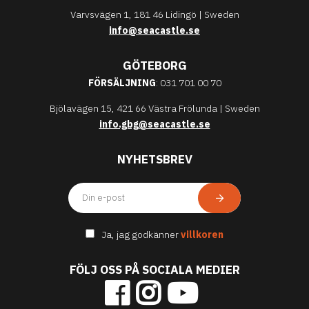
Varvsvägen 1, 181 46 Lidingö | Sweden
info@seacastle.se
GÖTEBORG
FÖRSÄLJNING
: 031 701 00 70
Bjölavägen 15, 421 66 Västra Frölunda | Sweden
info.gbg@seacastle.se
NYHETSBREV
Ja, jag godkänner
villkoren
FÖLJ OSS PÅ SOCIALA MEDIER