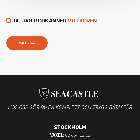
JA, JAG GODKÄNNER
VILLKOREN
SKICKA
HOS OSS GÖR DU EN KOMPLETT OCH TRYGG BÅTAFFÄR
STOCKHOLM
VÄXEL
: 08 654 12 12