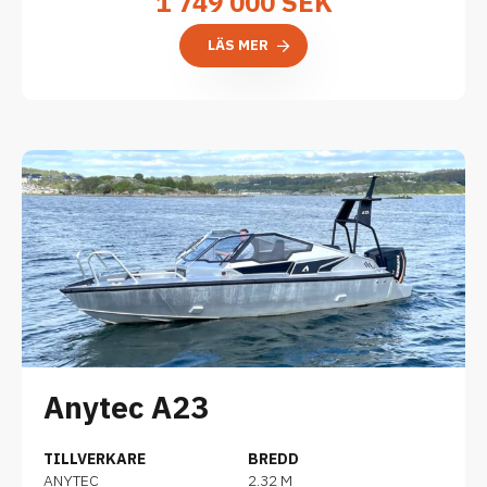
1 749 000 SEK
LÄS MER
Anytec A23
TILLVERKARE
BREDD
ANYTEC
2.32 M