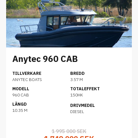
Anytec 960 CAB
TILLVERKARE
BREDD
ANYTEC BOATS
3.57 M
MODELL
TOTALEFFEKT
960 CAB
150HK
LÄNGD
DRIVMEDEL
10.35 M
DIESEL
1 995 000 SEK