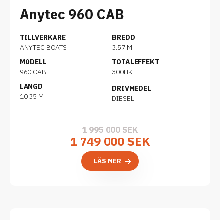
Anytec 960 CAB
TILLVERKARE
BREDD
ANYTEC BOATS
3.57 M
MODELL
TOTALEFFEKT
960 CAB
300HK
LÄNGD
DRIVMEDEL
10.35 M
DIESEL
1 995 000 SEK
1 749 000 SEK
LÄS MER