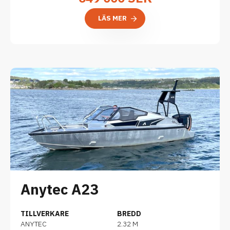
LÄS MER
Anytec A23
TILLVERKARE
BREDD
ANYTEC
2.32 M