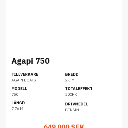
Agapi 750
TILLVERKARE
BREDD
AGAPI BOATS
2.6 M
MODELL
TOTALEFFEKT
750
300HK
LÄNGD
DRIVMEDEL
7.76 M
BENSIN
649 000
SEK