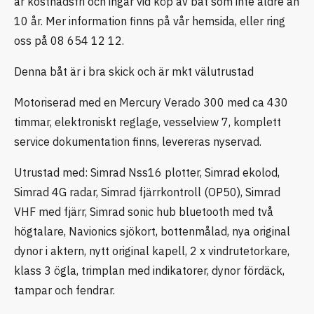
är kostnadsfri och ingår vid köp av båt som inte äldre än
10 år. Mer information finns på vår hemsida, eller ring
oss på 08 654 12 12.
Denna båt är i bra skick och är mkt välutrustad
Motoriserad med en Mercury Verado 300 med ca 430
timmar, elektroniskt reglage, vesselview 7, komplett
service dokumentation finns, levereras nyservad.
Utrustad med: Simrad Nss16 plotter, Simrad ekolod,
Simrad 4G radar, Simrad fjärrkontroll (OP50), Simrad
VHF med fjärr, Simrad sonic hub bluetooth med två
högtalare, Navionics sjökort, bottenmålad, nya original
dynor i aktern, nytt original kapell, 2 x vindrutetorkare,
klass 3 ögla, trimplan med indikatorer, dynor fördäck,
tampar och fendrar.