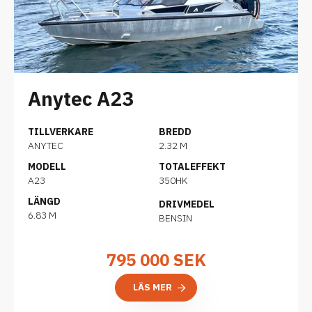
Anytec A23
TILLVERKARE
BREDD
ANYTEC
2.32 M
MODELL
TOTALEFFEKT
A23
350HK
LÄNGD
DRIVMEDEL
6.83 M
BENSIN
795 000
SEK
LÄS MER