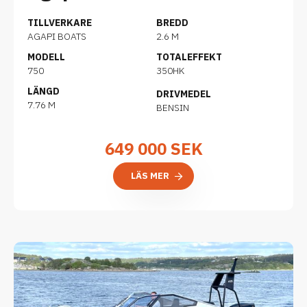
TILLVERKARE
BREDD
AGAPI BOATS
2.6 M
MODELL
TOTALEFFEKT
750
350HK
LÄNGD
DRIVMEDEL
7.76 M
BENSIN
649 000
SEK
LÄS MER