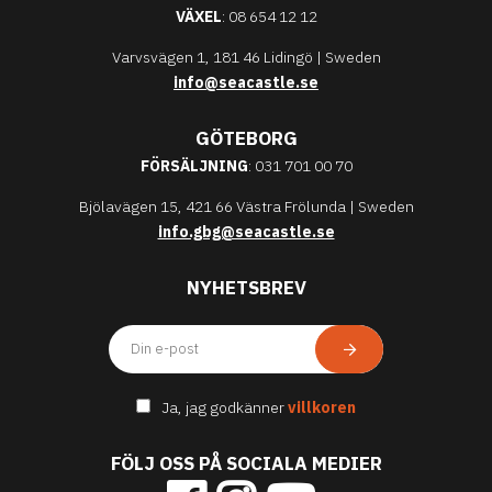
VÄXEL
: 08 654 12 12
Varvsvägen 1, 181 46 Lidingö | Sweden
info@seacastle.se
GÖTEBORG
FÖRSÄLJNING
: 031 701 00 70
Bjölavägen 15, 421 66 Västra Frölunda | Sweden
info.gbg@seacastle.se
NYHETSBREV
Ja, jag godkänner
villkoren
FÖLJ OSS PÅ SOCIALA MEDIER