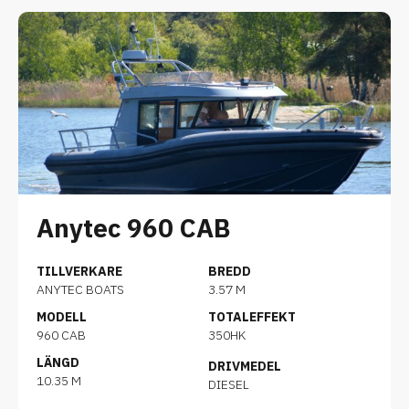
Anytec 960 CAB
TILLVERKARE
BREDD
ANYTEC BOATS
3.57 M
MODELL
TOTALEFFEKT
960 CAB
350HK
LÄNGD
DRIVMEDEL
10.35 M
DIESEL