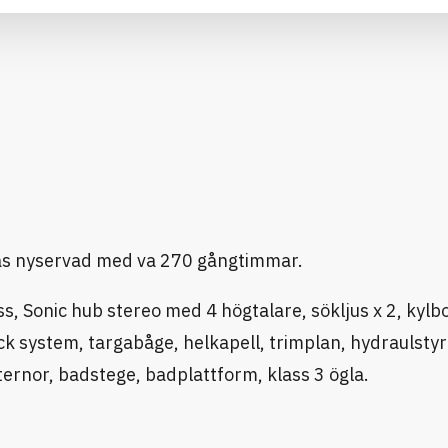
as nyservad med va 270 gångtimmar.
 Sonic hub stereo med 4 högtalare, sökljus x 2, kylbo
ck system, targabåge, helkapell, trimplan, hydraulstyr
ernor, badstege, badplattform, klass 3 ögla.