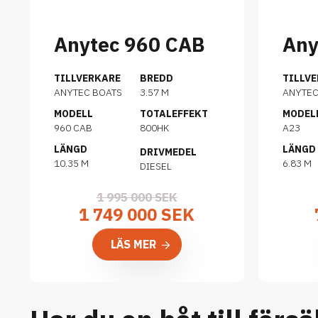
Anytec 960 CAB
Any
TILLVERKARE
BREDD
TILLV
ANYTEC BOATS
3.57 M
ANYTE
MODELL
TOTALEFFEKT
MODEL
960 CAB
800HK
A23
LÄNGD
LÄNGD
DRIVMEDEL
10.35 M
6.83 M
DIESEL
1 995 000 SEK
1 749 000 SEK
LÄS MER