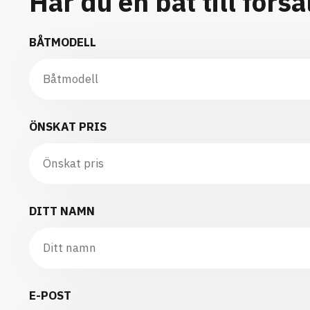
Har du en båt till försä
BÅTMODELL
ÖNSKAT PRIS
DITT NAMN
E-POST