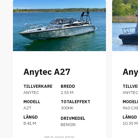
Anytec A27
Any
TILLVERKARE
BREDD
TILLV
ANYTEC
2.55 M
ANYTEC
MODELL
TOTALEFFEKT
MODEL
A27
300HK
960 CA
LÄNGD
LÄNGD
DRIVMEDEL
8.41 M
10.35 M
BENSIN