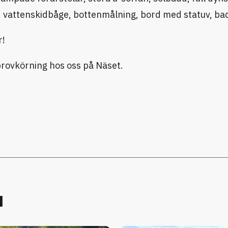
e, vattenskidbåge, bottenmålning, bord med statuv, ba
r!
provkörning hos oss på Näset.
u