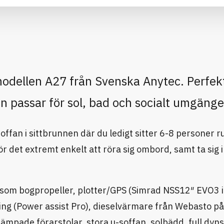
 modellen A27 från Svenska Anytec. Perfekt
n passar för sol, bad och socialt umgänge
ffan i sittbrunnen där du ledigt sitter 6-8 personer r
r det extremt enkelt att röra sig ombord, samt ta sig i
ng som bogpropeller, plotter/GPS (Simrad NSS12″ EVO3 i
ing (Power assist Pro), dieselvärmare från Webasto p
ämpade förarstolar, stora u-soffan, solbädd, full dyns