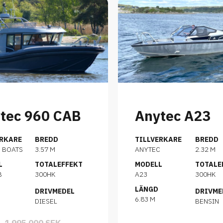
tec 960 CAB
Anytec A23
ERKARE
BREDD
TILLVERKARE
BREDD
 BOATS
3.57 M
ANYTEC
2.32 M
L
TOTALEFFEKT
MODELL
TOTALE
B
300HK
A23
300HK
LÄNGD
DRIVMEDEL
DRIVME
6.83 M
DIESEL
BENSIN