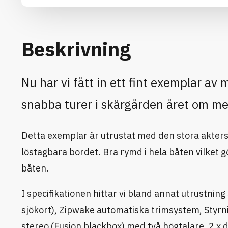
Beskrivning
Nu har vi fått in ett fint exemplar av
snabba turer i skärgården året om me
Detta exemplar är utrustat med den stora akterso
löstagbara bordet. Bra rymd i hela båten vilket gö
båten.
I specifikationen hittar vi bland annat utrustni
sjökort), Zipwake automatiska trimsystem, Styrn
stereo (Fusion blackbox) med två högtalare, 2 x d