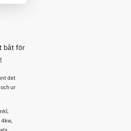
 båt för
!
unt det
 och ur
nkl.
å 4kw,
ats,