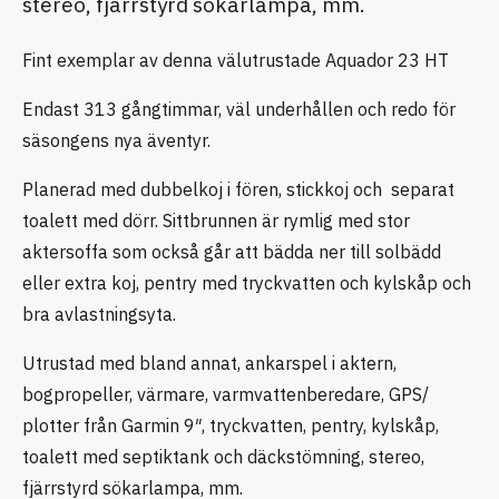
stereo, fjärrstyrd sökarlampa, mm.
Fint exemplar av denna välutrustade Aquador 23 HT
Endast 313 gångtimmar, väl underhållen och redo för
säsongens nya äventyr.
Planerad med dubbelkoj i fören, stickkoj och separat
toalett med dörr. Sittbrunnen är rymlig med stor
aktersoffa som också går att bädda ner till solbädd
eller extra koj, pentry med tryckvatten och kylskåp och
bra avlastningsyta.
Utrustad med bland annat, ankarspel i aktern,
bogpropeller, värmare, varmvattenberedare, GPS/
plotter från Garmin 9″, tryckvatten, pentry, kylskåp,
toalett med septiktank och däckstömning, stereo,
fjärrstyrd sökarlampa, mm.