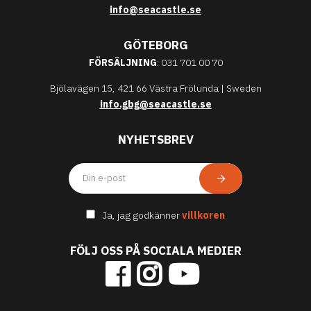
info@seacastle.se
GÖTEBORG
FÖRSÄLJNING
: 031 701 00 70
Bjölavägen 15, 421 66 Västra Frölunda | Sweden
info.gbg@seacastle.se
NYHETSBREV
Ja, jag godkänner
villkoren
FÖLJ OSS PÅ SOCIALA MEDIER