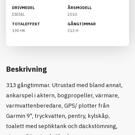
DRIVMEDEL
ÅRSMODELL
DIESEL
2010
TOTALEFFEKT
GÅNGTIMMAR
190 HK
313 H
Beskrivning
313 gångtimmar. Utrustad med bland annat,
ankarspel i aktern, bogpropeller, värmare,
varmvattenberedare, GPS/ plotter från
Garmin 9", tryckvatten, pentry, kylskåp,
toalett med septiktank och däckstömning,