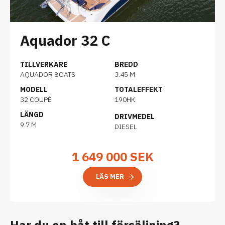
Aquador 32 C
TILLVERKARE
BREDD
AQUADOR BOATS
3.45 M
MODELL
TOTALEFFEKT
32 COUPÉ
190HK
LÄNGD
DRIVMEDEL
9.7 M
DIESEL
1 649 000
SEK
LÄS MER
Har du en båt till försäljning?