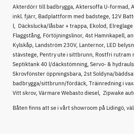
Akterdörr till badbrygga, Aktersoffa U-formad, 
inkl. fjärr, Badplattform med badstege, 12V Batt
l, Däckslucka/låsbar + trappa, Ekolod, Elreglage
Flaggstång, Förtöjningslinor, 4st Hamnkapell, ant
Kylskåp, Landström 230V, Lanternor, LED belys
stävstege, Pentry ute i sittbrunn, Rostfri rut
Septiktank 40 l/däckstömning, Servo- & hydraulsty
Skrovfönster öppningsbara, 2st Soldyna/bäddsats
badbrygga/sittbrunn/fördäck, Träinredning i vax
Vitt skrov, Värmare Webasto diesel, Zipwake au
Båten finns att se i vårt showroom på Lidingö, 