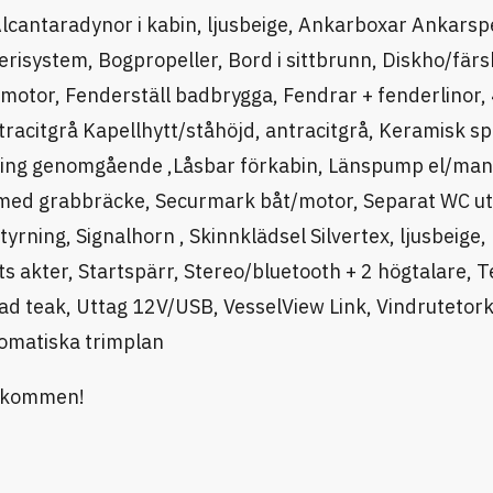
Alcantaradynor i kabin, ljusbeige, Ankarboxar Ankarsp
erisystem, Bogpropeller, Bord i sittbrunn, Diskho/fär
 motor, Fenderställ badbrygga, Fendrar + fenderlinor, 
racitgrå Kapellhytt/ståhöjd, antracitgrå, Keramisk spi
ning genomgående ,Låsbar förkabin, Länspump el/ma
ram med grabbräcke, Securmark båt/motor, Separat WC 
rning, Signalhorn , Skinnklädsel Silvertex, ljusbeige,
 akter, Startspärr, Stereo/bluetooth + 2 högtalare, 
ad teak, Uttag 12V/USB, VesselView Link, Vindrutetork
tomatiska trimplan
välkommen!