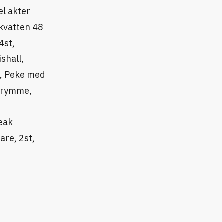
el akter
skvatten 48
4st,
shäll,
n, Peke med
utrymme,
Teak
are, 2st,