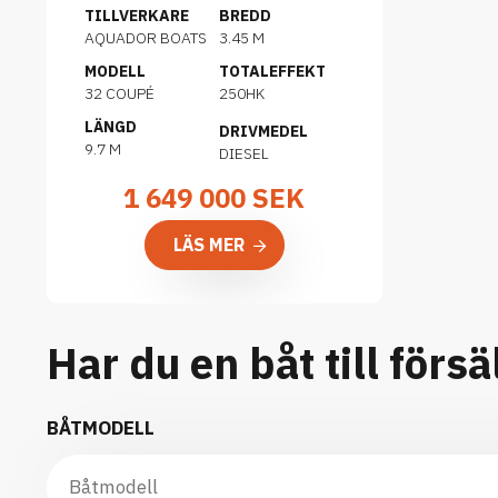
TILLVERKARE
BREDD
AQUADOR BOATS
3.45 M
MODELL
TOTALEFFEKT
32 COUPÉ
250HK
LÄNGD
DRIVMEDEL
9.7 M
DIESEL
1 649 000
SEK
LÄS MER
Har du en båt till försä
BÅTMODELL