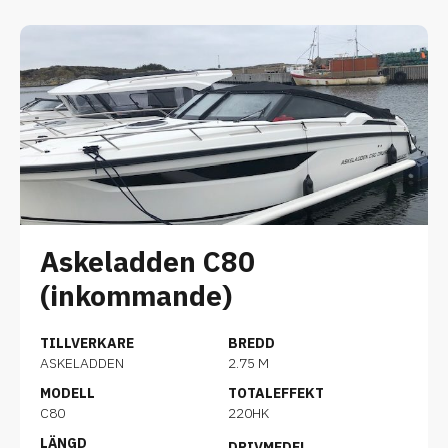
Askeladden C80
(inkommande)
TILLVERKARE
BREDD
ASKELADDEN
2.75 M
MODELL
TOTALEFFEKT
C80
220HK
LÄNGD
DRIVMEDEL