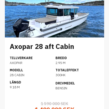
Axopar 28 aft Cabin
TILLVERKARE
BREDD
AXOPAR
2.95 M
MODELL
TOTALEFFEKT
28 CABIN
300HK
LÄNGD
DRIVMEDEL
9.18 M
BENSIN
1 590 000 SEK