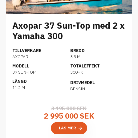
Axopar 37 Sun-Top med 2 x
Yamaha 300
TILLVERKARE
BREDD
AXOPAR
3.3 M
MODELL
TOTALEFFEKT
37 SUN-TOP
300HK
LÄNGD
DRIVMEDEL
11.2 M
BENSIN
3 195 000 SEK
2 995 000 SEK
LÄS MER