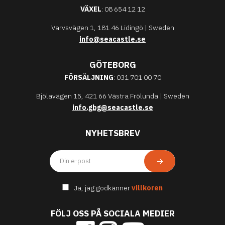
VÄXEL
: 08 654 12 12
Varvsvägen 1, 181 46 Lidingö | Sweden
info@seacastle.se
GÖTEBORG
FÖRSÄLJNING
: 031 701 00 70
Bjölavägen 15, 421 66 Västra Frölunda | Sweden
info.gbg@seacastle.se
NYHETSBREV
Ja, jag godkänner
villkoren
FÖLJ OSS PÅ SOCIALA MEDIER