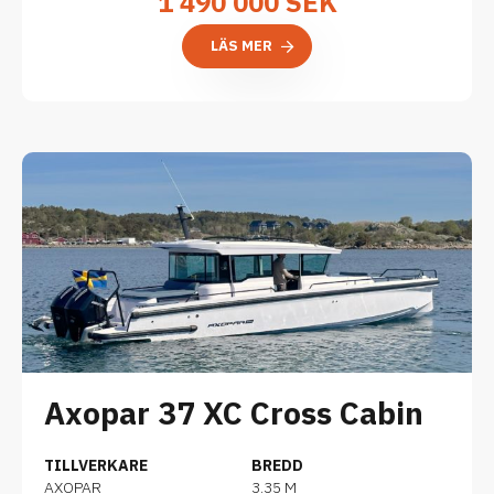
1 490 000 SEK
LÄS MER
Axopar 37 XC Cross Cabin
TILLVERKARE
BREDD
AXOPAR
3.35 M