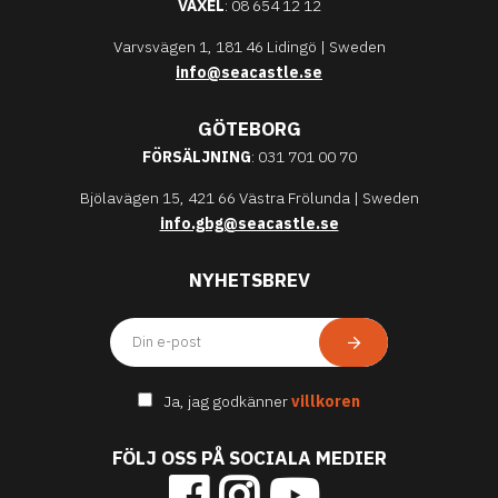
VÄXEL
: 08 654 12 12
Varvsvägen 1, 181 46 Lidingö | Sweden
info@seacastle.se
GÖTEBORG
FÖRSÄLJNING
: 031 701 00 70
Bjölavägen 15, 421 66 Västra Frölunda | Sweden
info.gbg@seacastle.se
NYHETSBREV
Ja, jag godkänner
villkoren
FÖLJ OSS PÅ SOCIALA MEDIER