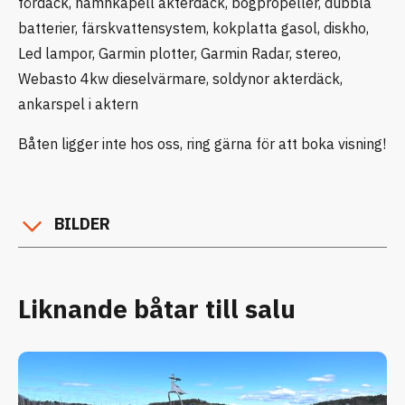
fördäck, hamnkapell akterdäck, bogpropeller, dubbla
batterier, färskvattensystem, kokplatta gasol, diskho,
Led lampor, Garmin plotter, Garmin Radar, stereo,
Webasto 4kw dieselvärmare, soldynor akterdäck,
ankarspel i aktern
Båten ligger inte hos oss, ring gärna för att boka visning!
BILDER
Liknande båtar till salu