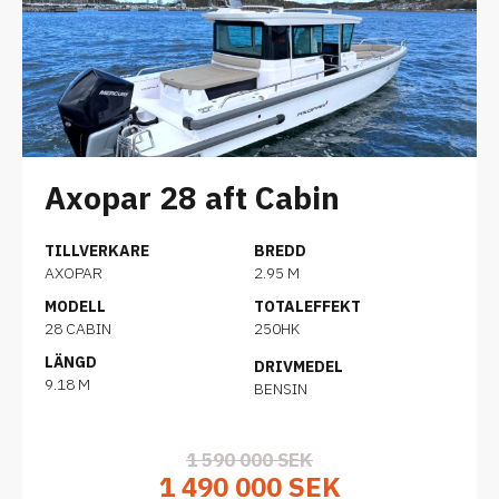
Axopar 28 aft Cabin
TILLVERKARE
BREDD
AXOPAR
2.95 M
MODELL
TOTALEFFEKT
28 CABIN
250HK
LÄNGD
DRIVMEDEL
9.18 M
BENSIN
1 590 000 SEK
1 490 000 SEK