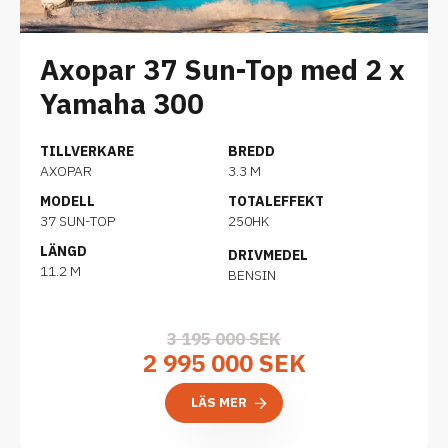
Axopar 37 Sun-Top med 2 x
Yamaha 300
TILLVERKARE
BREDD
AXOPAR
3.3 M
MODELL
TOTALEFFEKT
37 SUN-TOP
250HK
LÄNGD
DRIVMEDEL
11.2 M
BENSIN
3 195 000 SEK
2 995 000 SEK
LÄS MER