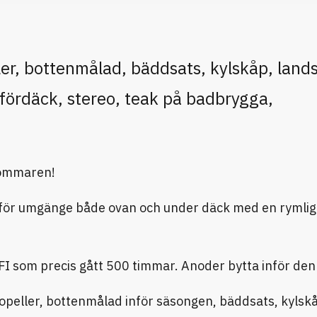
ler, bottenmålad, bäddsats, kylskåp, land
fördäck, stereo, teak på badbrygga,
 sommaren!
or för umgänge både ovan och under däck med en rymlig
I som precis gått 500 timmar. Anoder bytta inför de
opeller, bottenmålad inför säsongen, bäddsats, kylsk