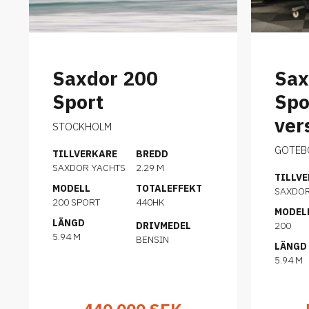
Saxdor 200
Sax
Sport
Spo
ver
STOCKHOLM
GOTEB
TILLVERKARE
BREDD
SAXDOR YACHTS
2.29 M
TILLV
MODELL
TOTALEFFEKT
SAXDO
200 SPORT
440HK
MODEL
LÄNGD
DRIVMEDEL
200
5.94 M
BENSIN
LÄNGD
5.94 M