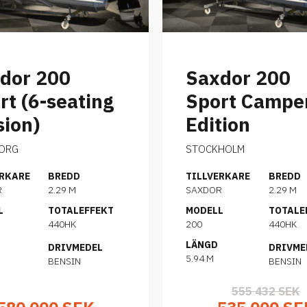
dor 200
Saxdor 200
rt (6-seating
Sport Campe
sion)
Edition
ORG
STOCKHOLM
ERKARE
BREDD
TILLVERKARE
BREDD
R
2.29 M
SAXDOR
2.29 M
L
TOTALEFFEKT
MODELL
TOTALE
440HK
200
440HK
LÄNGD
DRIVMEDEL
DRIVME
5.94 M
BENSIN
BENSIN
555 432 SEK