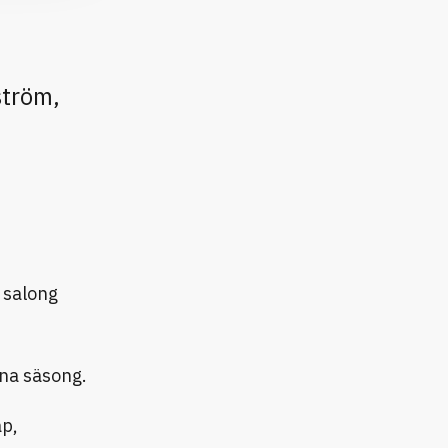
ström,
 salong
nna säsong.
åp,