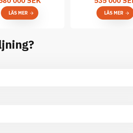
580 000
SEK
535 000 SE
LÄS MER
LÄS MER
ljning?