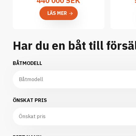
440 000
SEK
LÄS MER
Har du en båt till försä
BÅTMODELL
ÖNSKAT PRIS