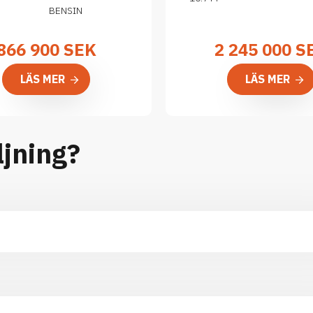
BENSIN
866 900
SEK
2 245 000
S
LÄS MER
LÄS MER
ljning?