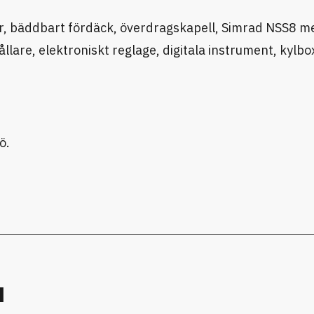
r, bäddbart fördäck, överdragskapell, Simrad NSS8 me
lare, elektroniskt reglage, digitala instrument, kylbo
ö.
u