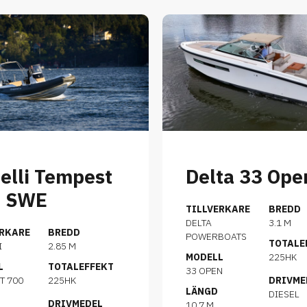
elli Tempest
Delta 33 Ope
0 SWE
TILLVERKARE
BREDD
DELTA
3.1 M
ERKARE
BREDD
POWERBOATS
TOTALE
I
2.85 M
MODELL
225HK
L
TOTALEFFEKT
33 OPEN
T 700
225HK
DRIVME
LÄNGD
DIESEL
DRIVMEDEL
10.7 M