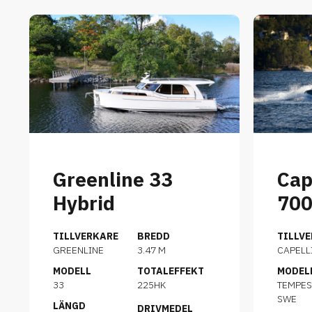
Greenline 33
Cap
Hybrid
70
TILLVERKARE
BREDD
TILLV
GREENLINE
3.47 M
CAPELL
MODELL
TOTALEFFEKT
MODEL
33
225HK
TEMPES
SWE
LÄNGD
DRIVMEDEL