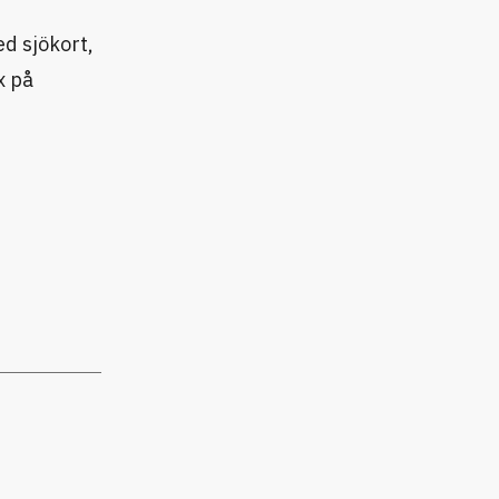
d sjökort,
x på