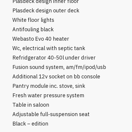
Plasdeck design inner floor
Plasdeck design outer deck
White floor lights
Antifouling black
Webasto Evo 40 heater
Wc, electrical with septic tank
Refridgerator 40-50l under driver
Fusion sound system, am/fm/ipod/usb
Additional 12v socket on bb console
Pantry module inc. stove, sink
Fresh water pressure system
Table in saloon
Adjustable full-suspension seat
Black – edition