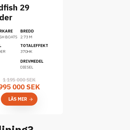
dfish 29
der
ERKARE
BREDD
SH BOATS
2.73 M
L
TOTALEFFEKT
DER
370HK
DRIVMEDEL
DIESEL
1 195 000 SEK
995 000 SEK
LÄS MER
ljning?