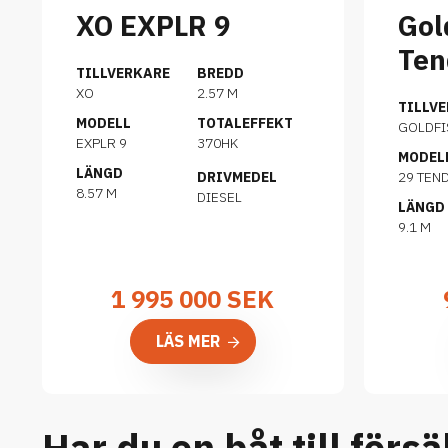
XO EXPLR 9
Gol
Ten
TILLVERKARE
BREDD
XO
2.57 M
TILLV
MODELL
TOTALEFFEKT
GOLDFI
EXPLR 9
370HK
MODEL
LÄNGD
DRIVMEDEL
29 TEN
8.57 M
DIESEL
LÄNGD
9.1 M
1 995 000
SEK
LÄS MER
Har du en båt till försä