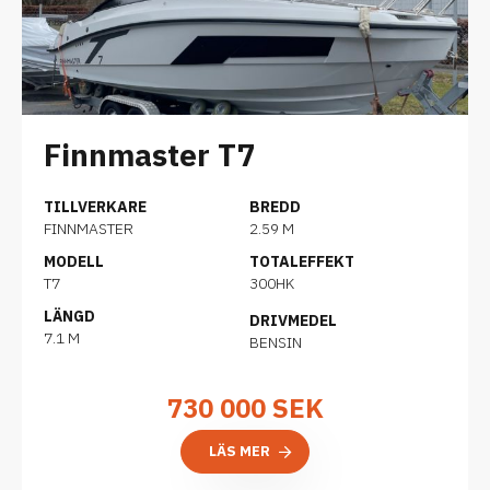
Finnmaster T7
TILLVERKARE
BREDD
FINNMASTER
2.59 M
MODELL
TOTALEFFEKT
T7
300HK
LÄNGD
DRIVMEDEL
7.1 M
BENSIN
730 000
SEK
LÄS MER