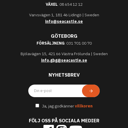
VÄXEL
: 08 654 12 12
Varvsvägen 1, 181 46 Lidingö | Sweden
info@seacastle.se
GÖTEBORG
FÖRSÄLJNING
: 031 701 00 70
Bjölavägen 15, 421 66 Västra Frölunda | Sweden
info.gbg@seacastle.se
NYHETSBREV
Ja, jag godkänner
villkoren
FÖLJ OSS PÅ SOCIALA MEDIER