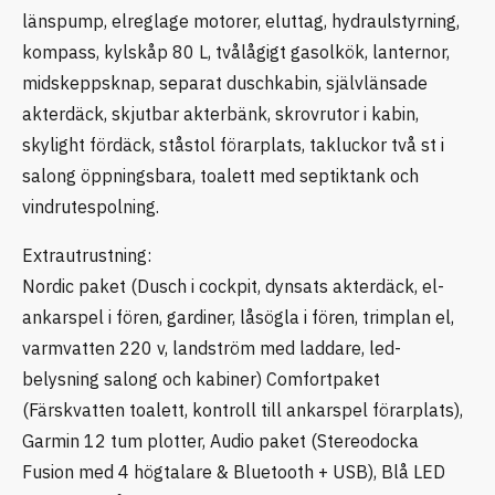
länspump, elreglage motorer, eluttag, hydraulstyrning,
kompass, kylskåp 80 L, tvålågigt gasolkök, lanternor,
midskeppsknap, separat duschkabin, självlänsade
akterdäck, skjutbar akterbänk, skrovrutor i kabin,
skylight fördäck, ståstol förarplats, takluckor två st i
salong öppningsbara, toalett med septiktank och
vindrutespolning.
Extrautrustning:
Nordic paket (Dusch i cockpit, dynsats akterdäck, el-
ankarspel i fören, gardiner, låsögla i fören, trimplan el,
varmvatten 220 v, landström med laddare, led-
belysning salong och kabiner) Comfortpaket
(Färskvatten toalett, kontroll till ankarspel förarplats),
Garmin 12 tum plotter, Audio paket (Stereodocka
Fusion med 4 högtalare & Bluetooth + USB), Blå LED