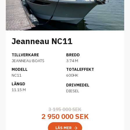
Jeanneau NC11
TILLVERKARE
BREDD
JEANNEAU BOATS
3.74 M
MODELL
TOTALEFFEKT
NC11
600HK
LÄNGD
DRIVMEDEL
11.15 M
DIESEL
3 195 000 SEK
2 950 000 SEK
LÄS MER