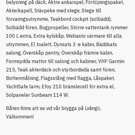
belysning på däck, Aktre ankarspel, Förtöjningspaket,
Akterkapell, Stävpeke med stege, Stege till
förvaringsutrymme, Teakbord cockpit (solbädd),
Solbädd fören, Bogpropeller, Större vattentank rymmer
100 L extra, Extra kylskåp, Webasto värmare till alla
utrymmen, El toalett, Dynsats 3 :e kabin, Bäddsats
salong, Överskåp pentry, Överskåp främre kabin,
Formsydda mattor till salong och kabiner, VHF Garmin
215, Teak akterdäck och styrbordsida samt fören,
Bottenmålning, Flagsstång med flagga, Låspaket,
YachtSafe larm, Efoy 210 bränslecell för extra el,
Solpaneler Sunbeam 114 W.
Båten finns att se vid vår brygga på Lidingö,
Välkommen!