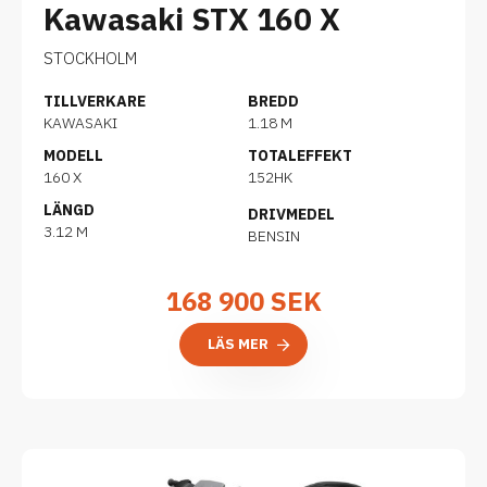
Kawasaki STX 160 X
STOCKHOLM
TILLVERKARE
BREDD
KAWASAKI
1.18 M
MODELL
TOTALEFFEKT
160 X
152HK
LÄNGD
DRIVMEDEL
3.12 M
BENSIN
168 900
SEK
LÄS MER