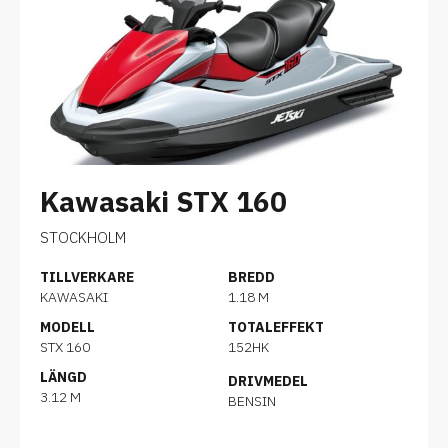
Kawasaki STX 160
STOCKHOLM
TILLVERKARE
BREDD
KAWASAKI
1.18 M
MODELL
TOTALEFFEKT
STX 160
152HK
LÄNGD
DRIVMEDEL
3.12 M
BENSIN