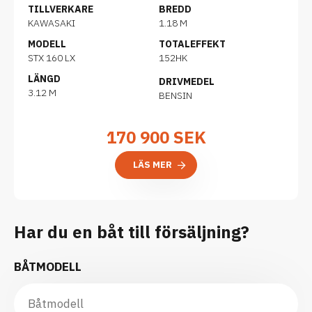
TILLVERKARE
BREDD
KAWASAKI
1.18 M
MODELL
TOTALEFFEKT
STX 160 LX
152HK
LÄNGD
DRIVMEDEL
3.12 M
BENSIN
170 900
SEK
LÄS MER
Har du en båt till försäljning?
BÅTMODELL