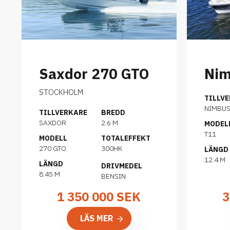
Saxdor 270 GTO
Nim
STOCKHOLM
TILLV
NIMBUS
TILLVERKARE
BREDD
SAXDOR
2.6 M
MODEL
T11
MODELL
TOTALEFFEKT
270 GTO
300HK
LÄNGD
12.4 M
LÄNGD
DRIVMEDEL
8.45 M
BENSIN
1 350 000
SEK
3
LÄS MER