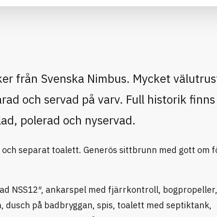
ker från Svenska Nimbus. Mycket välutru
ad och servad på varv. Full historik finns
ad, polerad och nyservad.
 och separat toalett. Generös sittbrunn med gott om f
d NSS12″, ankarspel med fjärrkontroll, bogpropeller,
, dusch på badbryggan, spis, toalett med septiktank,