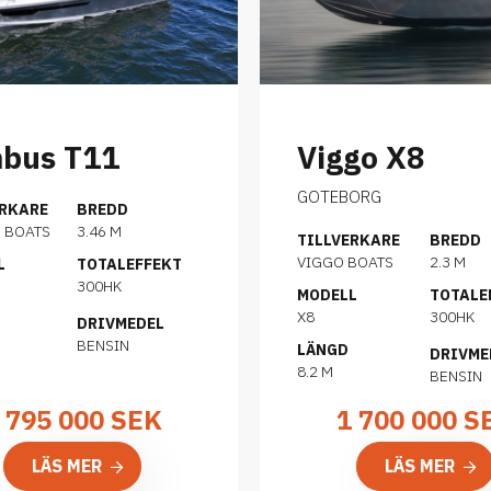
bus T11
Viggo X8
GOTEBORG
ERKARE
BREDD
 BOATS
3.46 M
TILLVERKARE
BREDD
VIGGO BOATS
2.3 M
L
TOTALEFFEKT
300HK
MODELL
TOTALE
X8
300HK
DRIVMEDEL
BENSIN
LÄNGD
DRIVME
8.2 M
BENSIN
 795 000
SEK
1 700 000
S
LÄS MER
LÄS MER