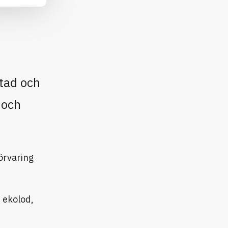
stad och
 och
örvaring
 ekolod,