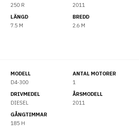
250 R
2011
LÄNGD
BREDD
7.5 M
2.6 M
MODELL
ANTAL MOTORER
D4-300
1
DRIVMEDEL
ÅRSMODELL
DIESEL
2011
GÅNGTIMMAR
185 H