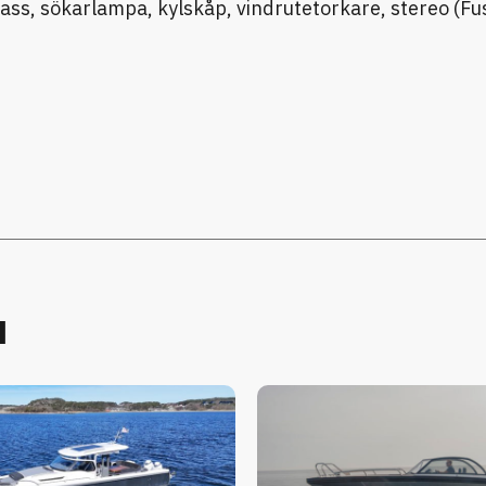
ass, sökarlampa, kylskåp, vindrutetorkare, stereo (Fus
u