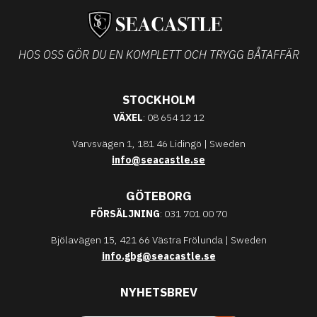
HOS OSS GÖR DU EN KOMPLETT OCH TRYGG BÅTAFFÄR
STOCKHOLM
VÄXEL
: 08 654 12 12
Varvsvägen 1, 181 46 Lidingö | Sweden
info@seacastle.se
GÖTEBORG
FÖRSÄLJNING
: 031 701 00 70
Bjölavägen 15, 421 66 Västra Frölunda | Sweden
info.gbg@seacastle.se
NYHETSBREV