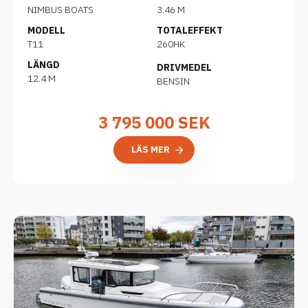
NIMBUS BOATS
3.46 M
MODELL
TOTALEFFEKT
T11
260HK
LÄNGD
DRIVMEDEL
12.4 M
BENSIN
3 795 000
SEK
LÄS MER