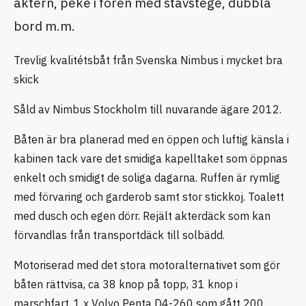
aktern, peke i fören med stävstege, dubbla
bord m.m.
Trevlig kvalitétsbåt från Svenska Nimbus i mycket bra
skick
Såld av Nimbus Stockholm till nuvarande ägare 2012.
Båten är bra planerad med en öppen och luftig känsla i
kabinen tack vare det smidiga kapelltaket som öppnas
enkelt och smidigt de soliga dagarna. Ruffen är rymlig
med förvaring och garderob samt stor stickkoj. Toalett
med dusch och egen dörr. Rejält akterdäck som kan
förvandlas från transportdäck till solbädd.
Motoriserad med det stora motoralternativet som gör
båten rättvisa, ca 38 knop på topp, 31 knop i
marschfart. 1 x Volvo Penta D4-260 som gått 200