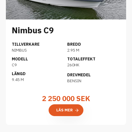
Nimbus C9
TILLVERKARE
BREDD
NIMBUS
2.95 M
MODELL
TOTALEFFEKT
C9
260HK
LÄNGD
DRIVMEDEL
9.45 M
BENSIN
2 250 000
SEK
LÄS MER