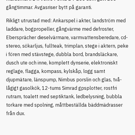
gångtimmar. Avgasriser bytt på garanti.
Rikligt utrustad med: Ankarspel i akter, landström med
laddare, bogpropeller, gångvärme med defroster,
Ebersprächer dieselvärmare, varmvattensberedare, cd-
stereo, sökarljus, fullteak, trimplan, stege i aktern, peke
i fören med stävstege, dubbla bord, brandsläckare,
dusch ute och inne, komplett dynserie, elektroniskt
reglage, flagga, kompass, kylskåp, logg samt
djupmätare, länspump, Nimbus porslin och glas, två-
lågigt gasolkök, 12-tums Simrad gpsplotter, rostfri
rutram, toalett med septiktank, ledbelysning, bubbla
torkare med spolning, måttbeställda bäddmädrasser
från dux.