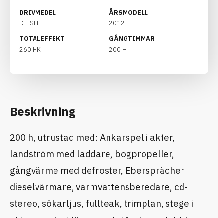
DRIVMEDEL
ÅRSMODELL
DIESEL
2012
TOTALEFFEKT
GÅNGTIMMAR
260 HK
200 H
Beskrivning
200 h, utrustad med: Ankarspel i akter,
landström med laddare, bogpropeller,
gångvärme med defroster, Ebersprächer
dieselvärmare, varmvattensberedare, cd-
stereo, sökarljus, fullteak, trimplan, stege i