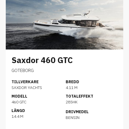
Saxdor 460 GTC
GOTEBORG
TILLVERKARE
BREDD
SAXDOR YACHTS
4.11 M
MODELL
TOTALEFFEKT
460 GTC
285HK
LÄNGD
DRIVMEDEL
14.4 M
BENSIN