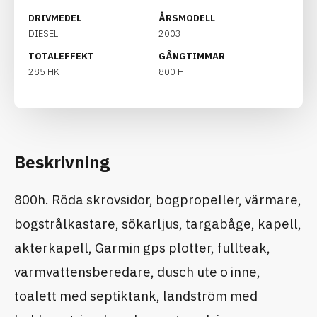
DRIVMEDEL
ÅRSMODELL
DIESEL
2003
TOTALEFFEKT
GÅNGTIMMAR
285 HK
800 H
Beskrivning
800h. Röda skrovsidor, bogpropeller, värmare,
bogstrålkastare, sökarljus, targabåge, kapell,
akterkapell, Garmin gps plotter, fullteak,
varmvattensberedare, dusch ute o inne,
toalett med septiktank, landström med