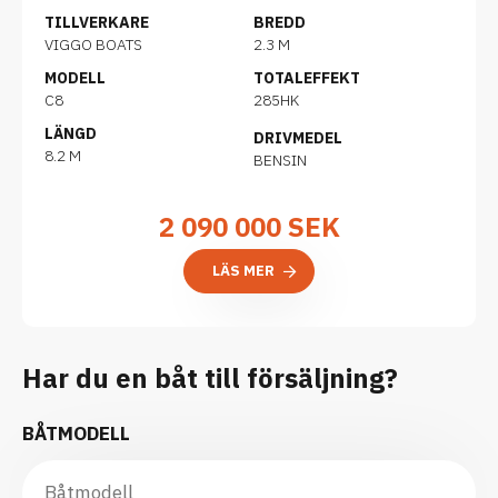
TILLVERKARE
BREDD
VIGGO BOATS
2.3 M
MODELL
TOTALEFFEKT
C8
285HK
LÄNGD
DRIVMEDEL
8.2 M
BENSIN
2 090 000
SEK
LÄS MER
Har du en båt till försäljning?
BÅTMODELL