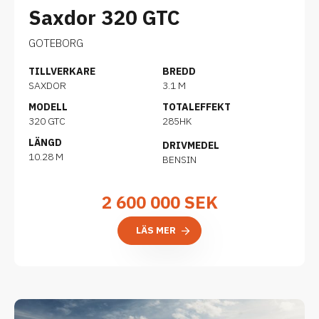
Saxdor 320 GTC
GOTEBORG
TILLVERKARE
BREDD
SAXDOR
3.1 M
MODELL
TOTALEFFEKT
320 GTC
285HK
LÄNGD
DRIVMEDEL
10.28 M
BENSIN
2 600 000
SEK
LÄS MER