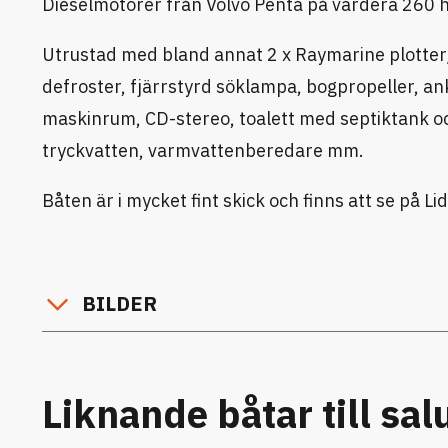
Dieselmotorer från Volvo Penta på vardera 260 
Utrustad med bland annat 2 x Raymarine plotter/
defroster, fjärrstyrd söklampa, bogpropeller, an
maskinrum, CD-stereo, toalett med septiktank o
tryckvatten, varmvattenberedare mm.
Båten är i mycket fint skick och finns att se på Li
BILDER
Liknande båtar till sal