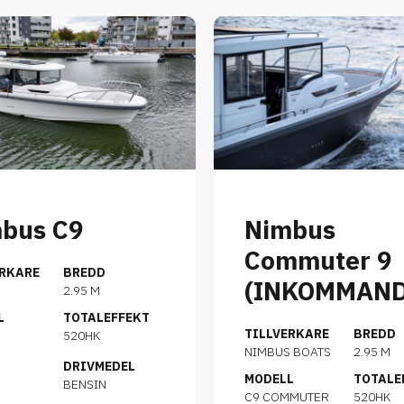
bus C9
Nimbus
Commuter 9
ERKARE
BREDD
(INKOMMAND
S
2.95 M
L
TOTALEFFEKT
TILLVERKARE
BREDD
520HK
NIMBUS BOATS
2.95 M
DRIVMEDEL
MODELL
TOTALE
BENSIN
C9 COMMUTER
520HK