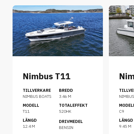
Nimbus T11
Nim
TILLVERKARE
BREDD
TILLV
NIMBUS BOATS
3.46 M
NIMBU
MODELL
TOTALEFFEKT
MODEL
T11
520HK
C9
LÄNGD
LÄNGD
DRIVMEDEL
12.4 M
9.45 M
BENSIN