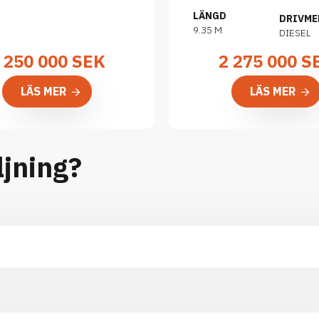
LÄNGD
DRIVME
9.35 M
DIESEL
 250 000
SEK
2 275 000
S
LÄS MER
LÄS MER
ljning?