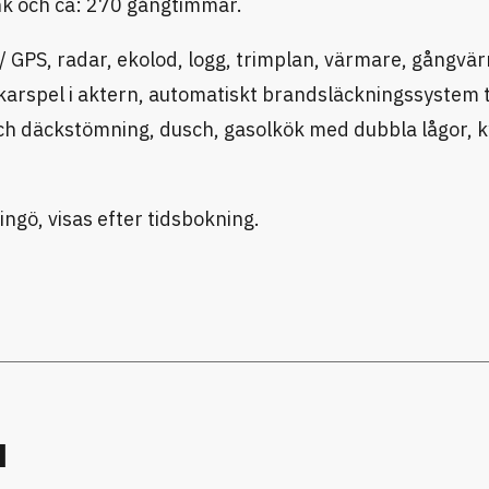
hk och ca: 270 gångtimmar.
 GPS, radar, ekolod, logg, trimplan, värmare, gångvä
karspel i aktern, automatiskt brandsläckningssystem ti
ch däckstömning, dusch, gasolkök med dubbla lågor, k
dingö, visas efter tidsbokning.
u