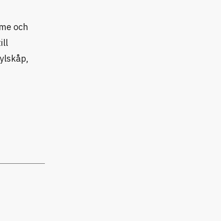
rme och
ll
ylskåp,