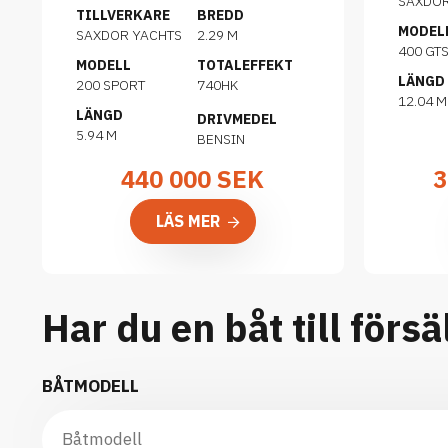
SAXDO
TILLVERKARE
BREDD
MODEL
SAXDOR YACHTS
2.29 M
400 GT
MODELL
TOTALEFFEKT
LÄNGD
200 SPORT
740HK
12.04 M
LÄNGD
DRIVMEDEL
5.94 M
BENSIN
440 000
SEK
3
LÄS MER
Har du en båt till försä
BÅTMODELL