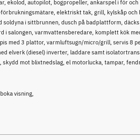
, ekolod, autopilot, bogpropeller, ankarspel i för och 
rbrukningsmätare, elektriskt tak, grill, kylskåp och h
 soldyna i sittbrunnen, dusch på badplattform, däcks
bord i salongen, varmvattensberedare, komplett kök me
pis med 3 plattor, varmluftsugn/micro/grill, servis 8 per
ed elverk (diesel) inverter, laddare samt isolatortran
, skydd mot blixtnedslag, el motorlucka, tampar, fend
 boka visning,