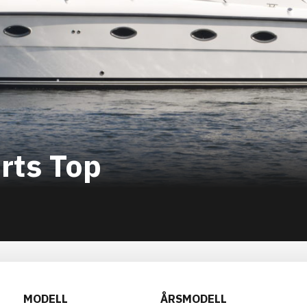
rts Top
MODELL
ÅRSMODELL