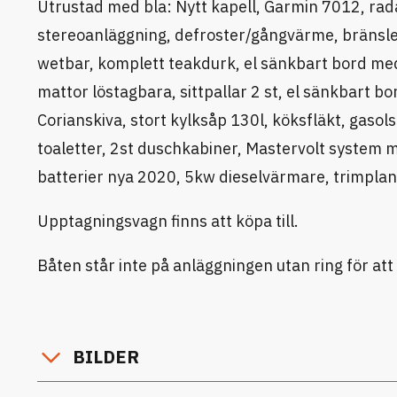
Utrustad med bla: Nytt kapell, Garmin 7012, radar
stereoanläggning, defroster/gångvärme, bränslefö
wetbar, komplett teakdurk, el sänkbart bord med
mattor löstagbara, sittpallar 2 st, el sänkbart 
Corianskiva, stort kylksåp 130l, köksfläkt, gasols
toaletter, 2st duschkabiner, Mastervolt system m
batterier nya 2020, 5kw dieselvärmare, trimplan
Upptagningsvagn finns att köpa till.
Båten står inte på anläggningen utan ring för att
BILDER