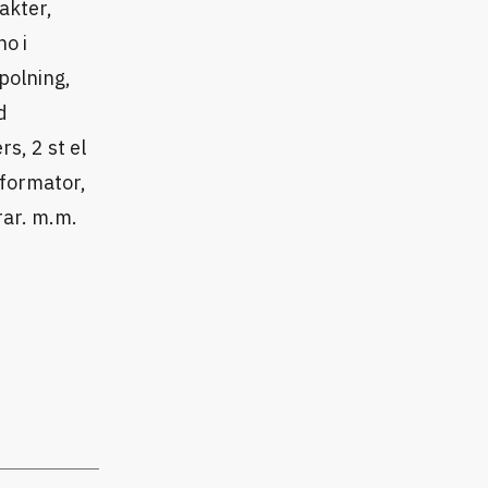
akter,
o i
polning,
d
s, 2 st el
sformator,
rar. m.m.