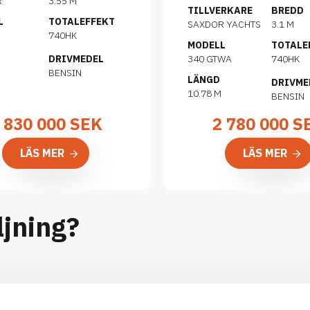
R
3.55 M
TILLVERKARE
BREDD
L
TOTALEFFEKT
SAXDOR YACHTS
3.1 M
S
740HK
MODELL
TOTALE
DRIVMEDEL
340 GTWA
740HK
BENSIN
LÄNGD
DRIVME
10.78 M
BENSIN
 830 000
SEK
2 780 000
S
LÄS MER
LÄS MER
ljning?