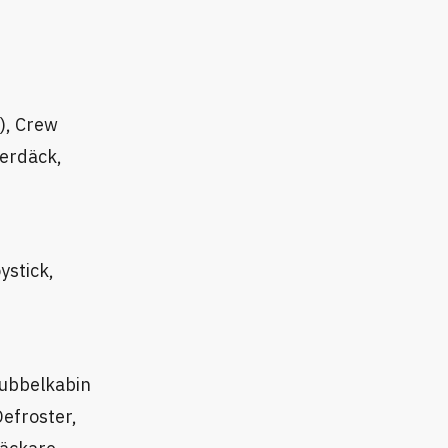
), Crew
terdäck,
ystick,
 Dubbelkabin
Defroster,