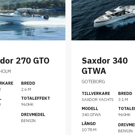
dor 270 GTO
Saxdor 340
GTWA
HOLM
GOTEBORG
ERKARE
BREDD
R
2.6 M
TILLVERKARE
BREDD
L
TOTALEFFEKT
SAXDOR YACHTS
3.1 M
O
960HK
MODELL
TOTALE
DRIVMEDEL
340 GTWA
960HK
BENSIN
LÄNGD
DRIVME
10.78 M
BENSIN