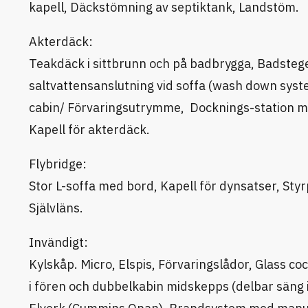
kapell, Däckstömning av septiktank, Landstöm.
Akterdäck:
Teakdäck i sittbrunn och på badbrygga, Badstege
saltvattensanslutning vid soffa (wash down sys
cabin/ Förvaringsutrymme, Docknings-station me
Kapell för akterdäck.
Flybridge:
Stor L-soffa med bord, Kapell för dynsatser, Styr
Självläns.
Invändigt:
Kylskåp. Micro, Elspis, Förvaringslådor, Glass co
i fören och dubbelkabin midskepps (delbar säng 