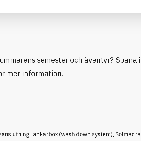
r sommarens semester och äventyr? Spana 
ör mer information.
ensanslutning i ankarbox (wash down system), Solmadr