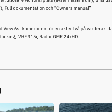
l utlösare vid förarplats (avser maskinrum), Brands
), Full dokumentation och ”Owners manual”
nd View 6st kameror en för en akter två på vardera sida
d docking, VHF 315i, Radar GMR 24xHD.
u