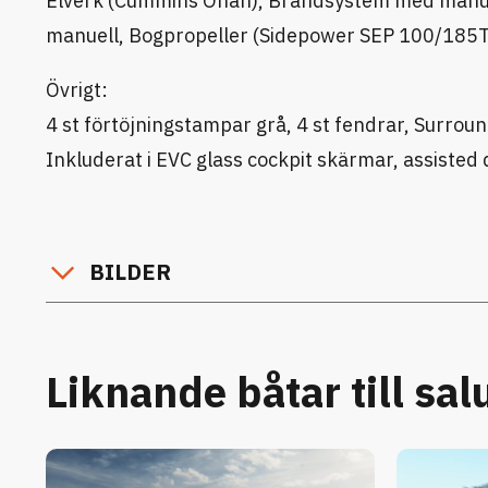
Elverk (Cummins Onan), Brandsystem med manuel
manuell, Bogpropeller (Sidepower SEP 100/185T
Övrigt:
4 st förtöjningstampar grå, 4 st fendrar, Surrou
Inkluderat i EVC glass cockpit skärmar, assiste
BILDER
Liknande båtar till sal