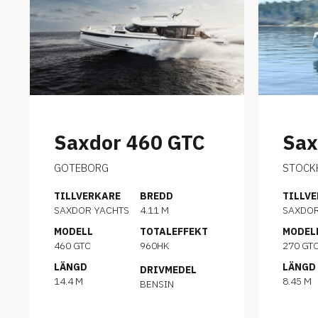
Saxdor 460 GTC
Sax
GOTEBORG
STOCK
TILLVERKARE
BREDD
TILLV
SAXDOR YACHTS
4.11 M
SAXDO
MODELL
TOTALEFFEKT
MODEL
460 GTC
960HK
270 GT
LÄNGD
LÄNGD
DRIVMEDEL
14.4 M
8.45 M
BENSIN