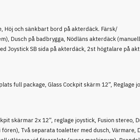
, Höj och sänkbart bord på akterdäck. Färsk/
tem), Dusch på badbrygga, Nödläns akterdäck (manuell
d Joystick SB sida på akterdäck, 2st högtalare på ak
plats full package, Glass Cockpit skärm 12”, Reglage jo
ckpit skärmar 2x 12”, reglage joystick, Fusion stereo,
i fören), Två separata toaletter med dusch, Värmare, 