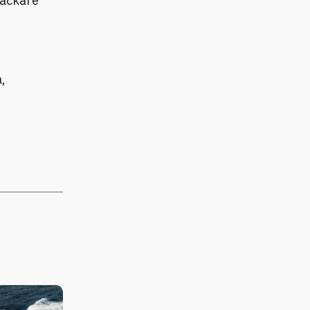
läckare
,