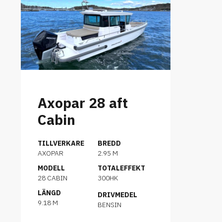
Axopar 28 aft
Cabin
TILLVERKARE
BREDD
AXOPAR
2.95 M
MODELL
TOTALEFFEKT
28 CABIN
300HK
LÄNGD
DRIVMEDEL
9.18 M
BENSIN