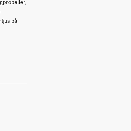
gpropeller,
n
ljus på