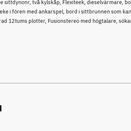
e sittdynonr, två kylskåp, Flexiteek, dieselvärmare, bo
ke i fören med ankarspel, bord i sittbrunnen som ka
rad 12tums plotter, Fusionstereo med högtalare, sökar
u