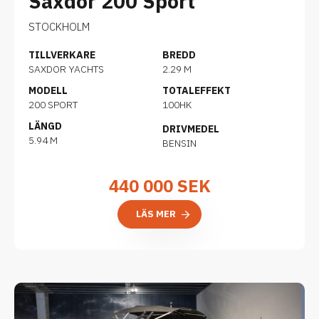
Saxdor 200 Sport
STOCKHOLM
TILLVERKARE
BREDD
SAXDOR YACHTS
2.29 M
MODELL
TOTALEFFEKT
200 SPORT
100HK
LÄNGD
DRIVMEDEL
5.94 M
BENSIN
440 000
SEK
LÄS MER