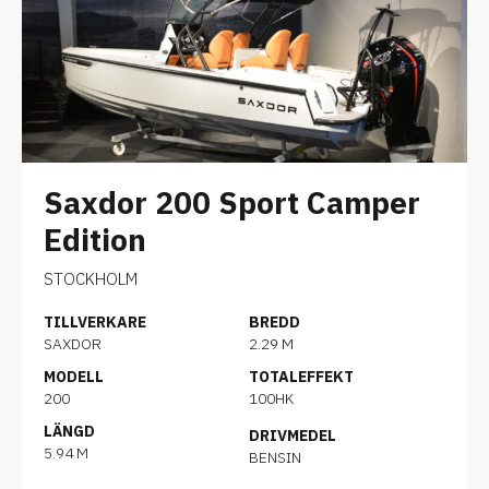
Saxdor 200 Sport Camper
Edition
STOCKHOLM
TILLVERKARE
BREDD
SAXDOR
2.29 M
MODELL
TOTALEFFEKT
200
100HK
LÄNGD
DRIVMEDEL
5.94 M
BENSIN