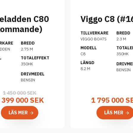
eladden C80
Viggo C8 (#1
kommande)
TILLVERKARE
BREDD
VIGGO BOATS
2.3 M
ERKARE
BREDD
MODELL
TOTALE
ADDEN
2.75 M
C8
350HK
L
TOTALEFFEKT
LÄNGD
350HK
DRIVME
8.2 M
BENSIN
DRIVMEDEL
BENSIN
1 450 000 SEK
 399 000 SEK
1 795 000
S
LÄS MER
LÄS MER