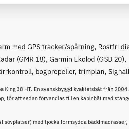
arm med GPS tracker/spårning, Rostfri di
Radar (GMR 18), Garmin Ekolod (GSD 20),
rrkontroll, bogpropeller, trimplan, Signal
d Sea King 38 HT. En svenskbyggd kvalitetsbåt från 2004
, för att sedan förvandlas till en kabinbåt med stän
(6st sovplatser) med tjocka formsydda bäddmadrasser,