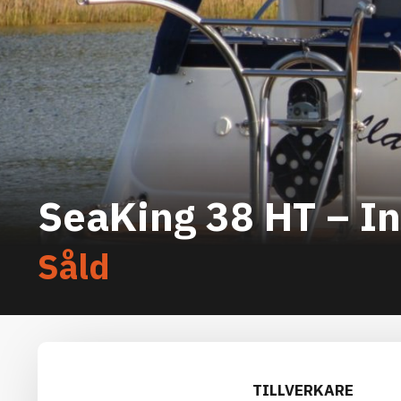
SeaKing 38 HT – 
Såld
TILLVERKARE