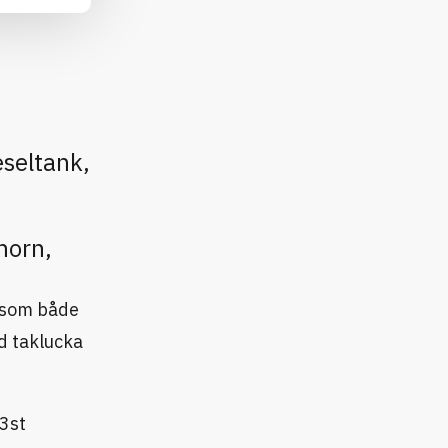
eseltank,
horn,
 som både
gd taklucka
 3st