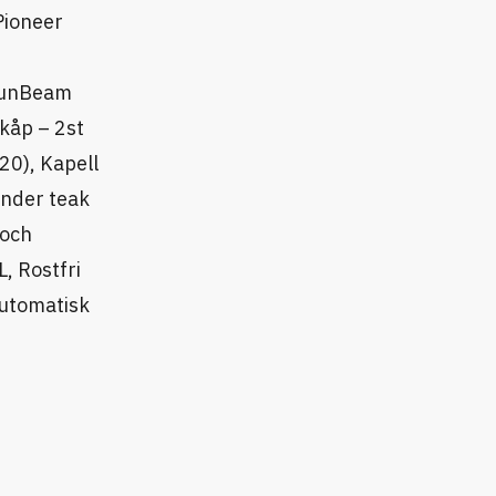
Pioneer
 SunBeam
kåp – 2st
20), Kapell
under teak
 och
, Rostfri
automatisk