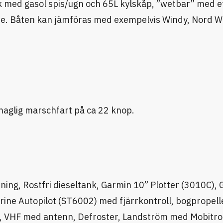
ök med gasol spis/ugn och 65L kylskåp, ”wetbar” med e
me. Båten kan jämföras med exempelvis Windy, Nord W
aglig marschfart på ca 22 knop.
ning, Rostfri dieseltank, Garmin 10” Plotter (3010C),
ne Autopilot (ST6002) med fjärrkontroll, bogpropell
oll, VHF med antenn, Defroster, Landström med Mobitr