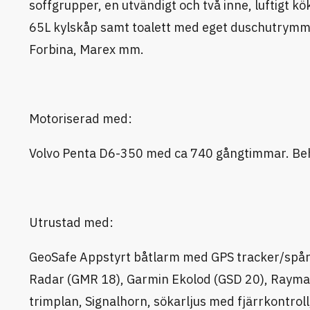
soffgrupper, en utvändigt och två inne, luftigt k
65L kylskåp samt toalett med eget duschutrym
Forbina, Marex mm.
Motoriserad med:
Volvo Penta D6-350 med ca 740 gångtimmar. Beh
Utrustad med:
GeoSafe Appstyrt båtlarm med GPS tracker/spår
Radar (GMR 18), Garmin Ekolod (GSD 20), Raymari
trimplan, Signalhorn, sökarljus med fjärrkontr