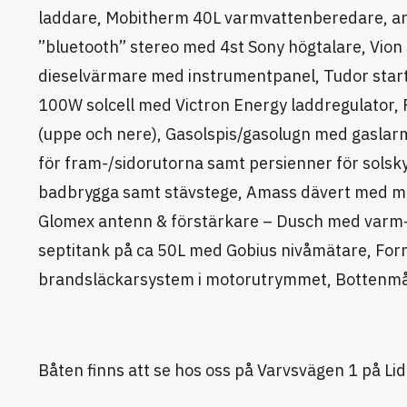
laddare, Mobitherm 40L varmvattenberedare, anka
”bluetooth” stereo med 4st Sony högtalare, Vi
dieselvärmare med instrumentpanel, Tudor star
100W solcell med Victron Energy laddregulator, P
(uppe och nere), Gasolspis/gasolugn med gaslarm
för fram-/sidorutorna samt persienner för solsk
badbrygga samt stävstege, Amass dävert med m
Glomex antenn & förstärkare – Dusch med varm-/k
septitank på ca 50L med Gobius nivåmätare, 
brandsläckarsystem i motorutrymmet, Bottenmål
Båten finns att se hos oss på Varvsvägen 1 på Lid