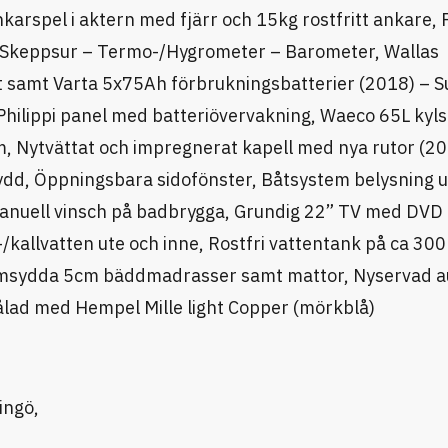
rspel i aktern med fjärr och 15kg rostfritt ankare, 
on Skeppsur – Termo-/Hygrometer – Barometer, Wallas
t samt Varta 5x75Ah förbrukningsbatterier (2018) –
hilippi panel med batteriövervakning, Waeco 65L kyls
, Nytvättat och impregnerat kapell med nya rutor (20
ydd, Öppningsbara sidofönster, Båtsystem belysning 
anuell vinsch på badbrygga, Grundig 22” TV med DVD
allvatten ute och inne, Rostfri vattentank på ca 300L
Formsydda 5cm bäddmadrasser samt mattor, Nyservad 
ad med Hempel Mille light Copper (mörkblå)
ingö,