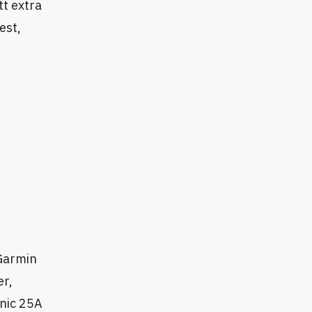
tt extra
est,
 Garmin
er,
onic 25A