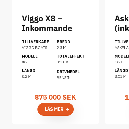
Viggo X8 –
Ask
Inkommande
(in
TILLVERKARE
BREDD
TILLV
VIGGO BOATS
2.3 M
ASKEL
MODELL
TOTALEFFEKT
MODEL
X8
350HK
C80
LÄNGD
LÄNGD
DRIVMEDEL
8.2 M
8.03 M
BENSIN
875 000
SEK
1
LÄS MER