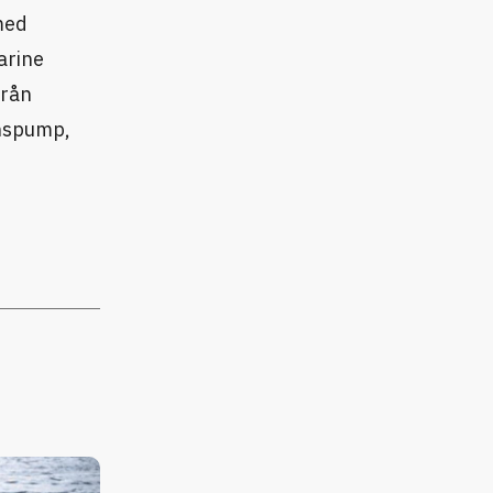
med
arine
från
änspump,