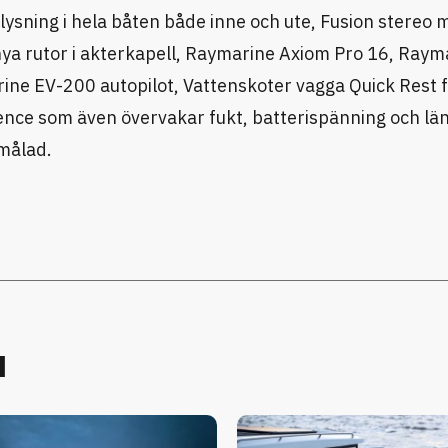
ysning i hela båten både inne och ute, Fusion stereo 
 nya rutor i akterkapell, Raymarine Axiom Pro 16, Raym
ne EV-200 autopilot, Vattenskoter vagga Quick Rest 
nce som även övervakar fukt, batterispänning och l
målad.
u