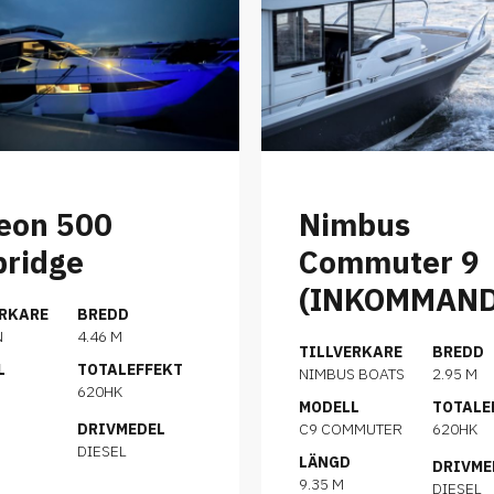
eon 500
Nimbus
bridge
Commuter 9
(INKOMMAND
ERKARE
BREDD
N
4.46 M
TILLVERKARE
BREDD
L
TOTALEFFEKT
NIMBUS BOATS
2.95 M
620HK
MODELL
TOTALE
DRIVMEDEL
C9 COMMUTER
620HK
DIESEL
LÄNGD
DRIVME
9.35 M
DIESEL