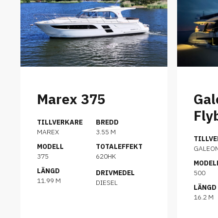
Marex 375
Gal
Fly
TILLVERKARE
BREDD
MAREX
3.55 M
TILLV
MODELL
TOTALEFFEKT
GALEO
375
620HK
MODEL
LÄNGD
DRIVMEDEL
500
11.99 M
DIESEL
LÄNGD
16.2 M