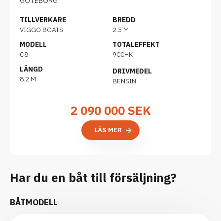
GOTEBORG
TILLVERKARE
BREDD
VIGGO BOATS
2.3 M
MODELL
TOTALEFFEKT
C8
900HK
LÄNGD
DRIVMEDEL
8.2 M
BENSIN
2 090 000
SEK
LÄS MER
Har du en båt till försäljning?
BÅTMODELL