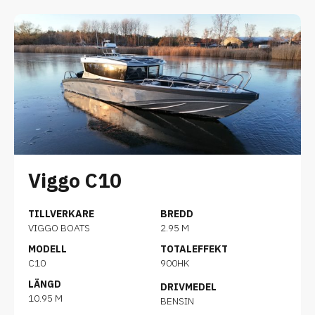
Viggo C10
TILLVERKARE
BREDD
VIGGO BOATS
2.95 M
MODELL
TOTALEFFEKT
C10
900HK
LÄNGD
DRIVMEDEL
10.95 M
BENSIN