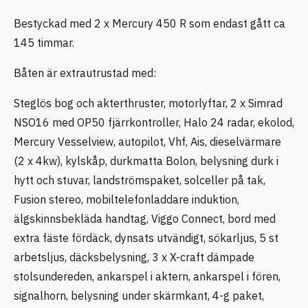
Bestyckad med 2 x Mercury 450 R som endast gått ca
145 timmar.
Båten är extrautrustad med:
Steglös bog och akterthruster, motorlyftar, 2 x Simrad
NSO16 med OP50 fjärrkontroller, Halo 24 radar, ekolod,
Mercury Vesselview, autopilot, Vhf, Ais, dieselvärmare
(2 x 4kw), kylskåp, durkmatta Bolon, belysning durk i
hytt och stuvar, landströmspaket, solceller på tak,
Fusion stereo, mobiltelefonladdare induktion,
älgskinnsbekläda handtag, Viggo Connect, bord med
extra fäste fördäck, dynsats utvändigt, sökarljus, 5 st
arbetsljus, däcksbelysning, 3 x X-craft dämpade
stolsundereden, ankarspel i aktern, ankarspel i fören,
signalhorn, belysning under skärmkant, 4-g paket,