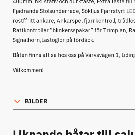
400mm inkl.stativ och durkfäste, Extra fäste til
Fjädrande Stolsunderrede, Sökljus Fjärrstyrt L
rostffritt ankare, Ankarspel fjärrkontroll, tråd
Rattkontroller ”blinkersspakar” för Trimplan, Rat
Signalhorn,Lastöglor på fördäck.
Båten finns att se hos oss på Varvsvägen 1, Lidin
Välkommen!
BILDER
Liknande båtar till sal