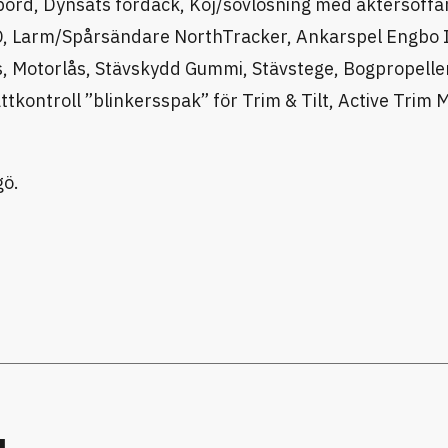
l bord, Dynsats fördäck, Koj/sovlösning med aktersoffa
ED, Larm/Spårsändare NorthTracker, Ankarspel Engbo I
lös, Motorlås, Stävskydd Gummi, Stävstege, Bogpropelle
tkontroll ”blinkersspak” för Trim & Tilt, Active Trim 
gö.
u