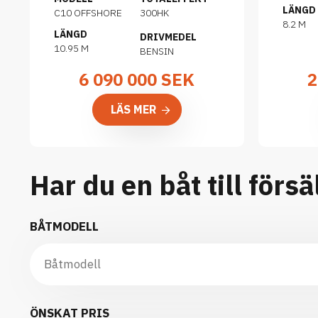
LÄNGD
C10 OFFSHORE
300HK
8.2 M
LÄNGD
DRIVMEDEL
10.95 M
BENSIN
6 090 000
SEK
2
LÄS MER
Har du en båt till försä
BÅTMODELL
ÖNSKAT PRIS