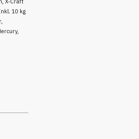
n, X-Craft
nkl. 10 kg
r,
Mercury,