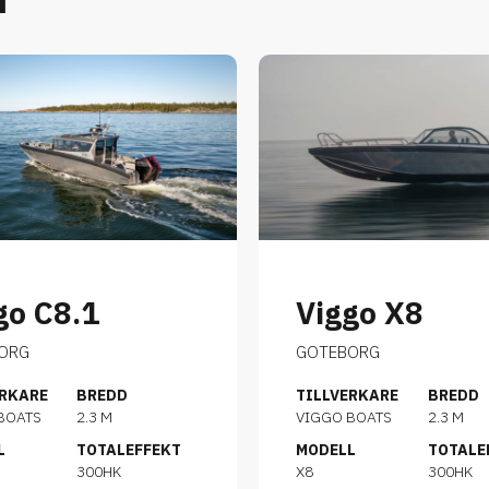
go C8.1
Viggo X8
ORG
GOTEBORG
ERKARE
BREDD
TILLVERKARE
BREDD
BOATS
2.3 M
VIGGO BOATS
2.3 M
L
TOTALEFFEKT
MODELL
TOTALE
300HK
X8
300HK