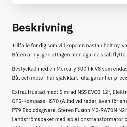
Beskrivning
Tillfälle för dig som vill köpa en nästan helt ny
Båten är nyligen uttagen men ägarna skall flytta 
Bestyckad med en Mercury 300 hk V8 som endast
Båt och motor har självklart fulla garantier prec
Extrautrustad med: Simrad NSS EVO3 12″, Elektr
GPS-Kompass HS70 (Alltid vid radar, även för sn
P79 Ekolodsgivare, Stereo Fusion MS-RA70N N2K B
Landströmspaket med isolationstransformator och