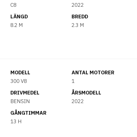
C8
2022
LÄNGD
BREDD
8.2 M
2.3 M
MODELL
ANTAL MOTORER
300 V8
1
DRIVMEDEL
ÅRSMODELL
BENSIN
2022
GÅNGTIMMAR
13 H