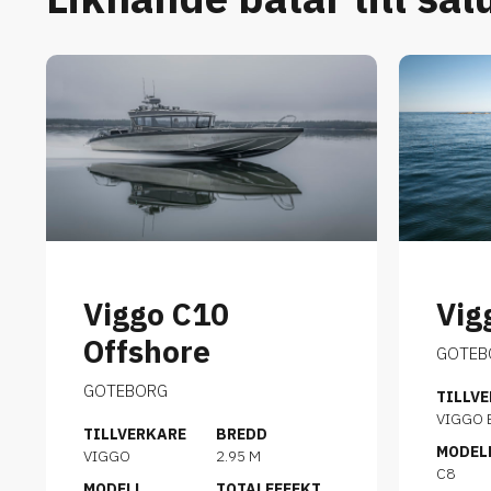
Viggo C10
Vig
Offshore
GOTEB
GOTEBORG
TILLV
VIGGO 
TILLVERKARE
BREDD
MODEL
VIGGO
2.95 M
C8
MODELL
TOTALEFFEKT