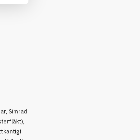
dar, Simrad
terfläkt),
ttkantigt