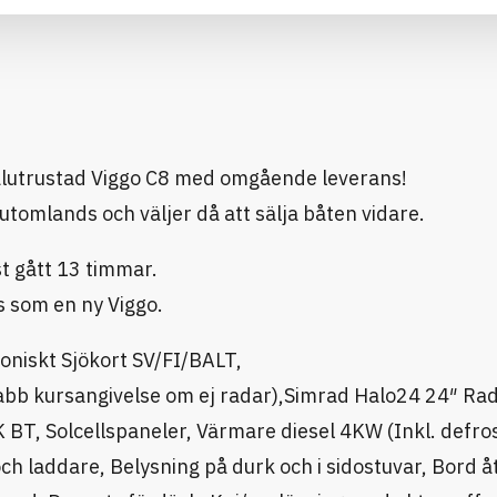
, välutrustad Viggo C8 med omgående leverans!
utomlands och väljer då att sälja båten vidare.
 gått 13 timmar.
is som en ny Viggo.
oniskt Sjökort SV/FI/BALT,
abb kursangivelse om ej radar),Simrad Halo24 24″ Ra
T, Solcellspaneler, Värmare diesel 4KW (Inkl. defros
 laddare, Belysning på durk och i sidostuvar, Bord å