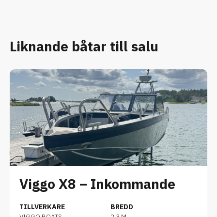
Liknande båtar till salu
Viggo X8 – Inkommande
TILLVERKARE
BREDD
VIGGO BOATS
2.3 M