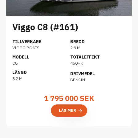
Viggo C8 (#161)
TILLVERKARE
BREDD
VIGGO BOATS
2.3 M
MODELL
TOTALEFFEKT
C8
450HK
LÄNGD
DRIVMEDEL
8.2 M
BENSIN
1 795 000
SEK
LÄS MER