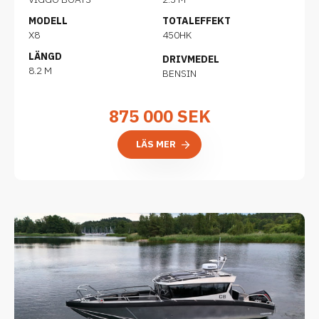
MODELL
TOTALEFFEKT
X8
450HK
LÄNGD
DRIVMEDEL
8.2 M
BENSIN
875 000
SEK
LÄS MER