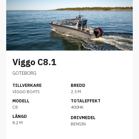
Viggo C8.1
GOTEBORG
TILLVERKARE
BREDD
VIGGO BOATS
2.3 M
MODELL
TOTALEFFEKT
C8
400HK
LÄNGD
DRIVMEDEL
8.2 M
BENSIN