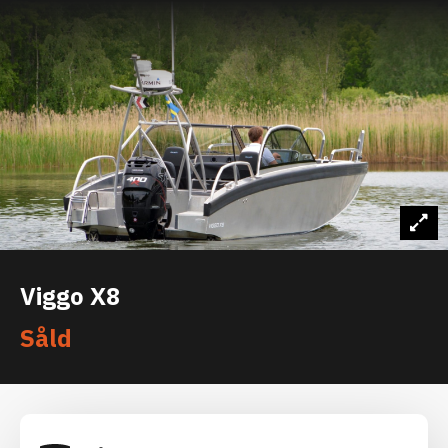
Viggo X8
Såld