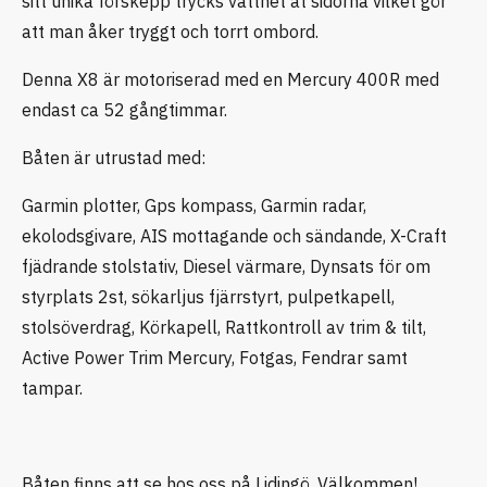
sitt unika förskepp trycks vattnet åt sidorna vilket gör
att man åker tryggt och torrt ombord.
Denna X8 är motoriserad med en Mercury 400R med
endast ca 52 gångtimmar.
Båten är utrustad med:
Garmin plotter, Gps kompass, Garmin radar,
ekolodsgivare, AIS mottagande och sändande, X-Craft
fjädrande stolstativ, Diesel värmare, Dynsats för om
styrplats 2st, sökarljus fjärrstyrt, pulpetkapell,
stolsöverdrag, Körkapell, Rattkontroll av trim & tilt,
Active Power Trim Mercury, Fotgas, Fendrar samt
tampar.
Båten finns att se hos oss på Lidingö, Välkommen!