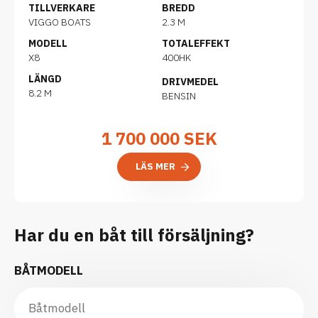
TILLVERKARE
BREDD
VIGGO BOATS
2.3 M
MODELL
TOTALEFFEKT
X8
400HK
LÄNGD
DRIVMEDEL
8.2 M
BENSIN
1 700 000
SEK
LÄS MER
Har du en båt till försäljning?
BÅTMODELL